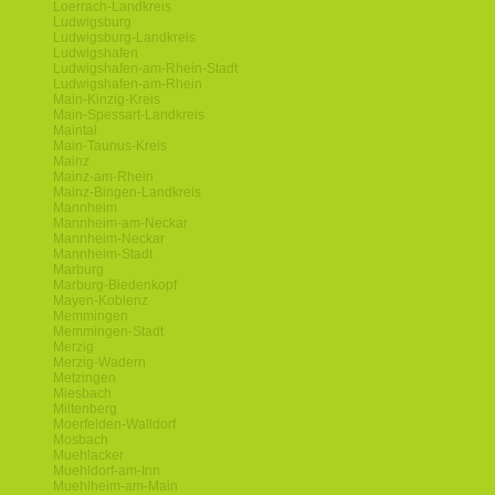
Loerrach-Landkreis
Ludwigsburg
Ludwigsburg-Landkreis
Ludwigshafen
Ludwigshafen-am-Rhein-Stadt
Ludwigshafen-am-Rhein
Main-Kinzig-Kreis
Main-Spessart-Landkreis
Maintal
Main-Taunus-Kreis
Mainz
Mainz-am-Rhein
Mainz-Bingen-Landkreis
Mannheim
Mannheim-am-Neckar
Mannheim-Neckar
Mannheim-Stadt
Marburg
Marburg-Biedenkopf
Mayen-Koblenz
Memmingen
Memmingen-Stadt
Merzig
Merzig-Wadern
Metzingen
Miesbach
Miltenberg
Moerfelden-Walldorf
Mosbach
Muehlacker
Muehldorf-am-Inn
Muehlheim-am-Main