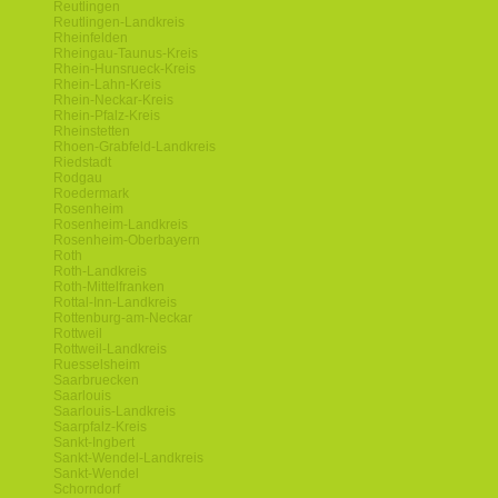
Reutlingen
Reutlingen-Landkreis
Rheinfelden
Rheingau-Taunus-Kreis
Rhein-Hunsrueck-Kreis
Rhein-Lahn-Kreis
Rhein-Neckar-Kreis
Rhein-Pfalz-Kreis
Rheinstetten
Rhoen-Grabfeld-Landkreis
Riedstadt
Rodgau
Roedermark
Rosenheim
Rosenheim-Landkreis
Rosenheim-Oberbayern
Roth
Roth-Landkreis
Roth-Mittelfranken
Rottal-Inn-Landkreis
Rottenburg-am-Neckar
Rottweil
Rottweil-Landkreis
Ruesselsheim
Saarbruecken
Saarlouis
Saarlouis-Landkreis
Saarpfalz-Kreis
Sankt-Ingbert
Sankt-Wendel-Landkreis
Sankt-Wendel
Schorndorf