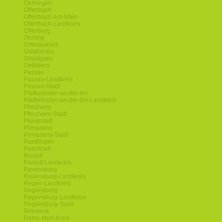
Oehringen
Offenbach
Offenbach-am-Main
Offenbach-Landkreis
Offenburg
Olching
Ortenaukreis
Ostalbkreis
Ostallgaeu
Ostfildern
Passau
Passau-Landkreis
Passau-Stadt
Pfaffenhofen-an-der-Ilm
Pfaffenhofen-an-der-Ilm-Landkreis
Pforzheim
Pforzheim-Stadt
Pfungstadt
Pirmasens
Pirmasens-Stadt
Puettlingen
Radolfzell
Rastatt
Rastatt-Landkreis
Ravensburg
Ravensburg-Landkreis
Regen-Landkreis
Regensburg
Regensburg-Landkreis
Regensburg-Stadt
Remseck
Rems-Murr-Kreis