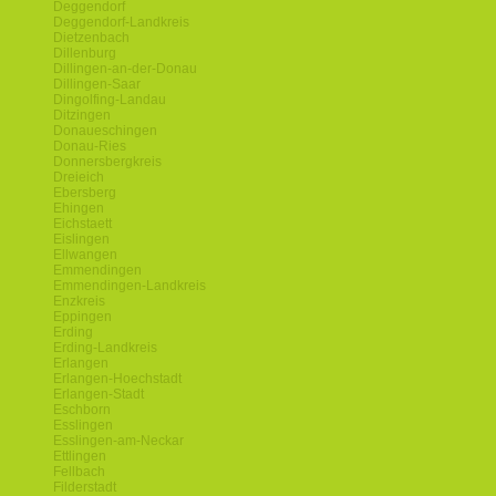
Deggendorf
Deggendorf-Landkreis
Dietzenbach
Dillenburg
Dillingen-an-der-Donau
Dillingen-Saar
Dingolfing-Landau
Ditzingen
Donaueschingen
Donau-Ries
Donnersbergkreis
Dreieich
Ebersberg
Ehingen
Eichstaett
Eislingen
Ellwangen
Emmendingen
Emmendingen-Landkreis
Enzkreis
Eppingen
Erding
Erding-Landkreis
Erlangen
Erlangen-Hoechstadt
Erlangen-Stadt
Eschborn
Esslingen
Esslingen-am-Neckar
Ettlingen
Fellbach
Filderstadt