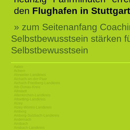
den
Flughafen in Stuttgart
» zum Seitenanfang Coachi
Selbstbewusstsein stärken f
Selbstbewusstsein
Aalen
Achern
Ahrweiler-Landkreis
Aichach-an-der-Paar
Aichach-Friedberg-Landkreis
Alb-Donau-Kreis
Albstadt
Altenkirchen-Landkreis
Altoetting-Landkreis
Alzey
Alzey-Worms-Landkreis
Amberg
Amberg-Sulzbach-Landkreis
Andernach
Ansbach
Ansbach-Landkreis