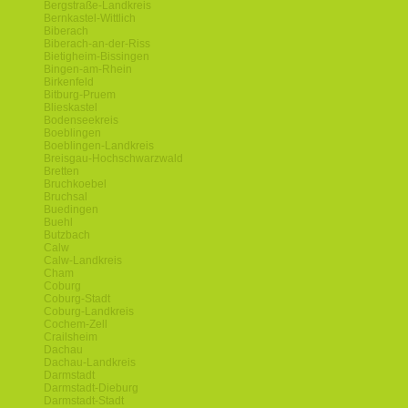
Bergstraße-Landkreis
Bernkastel-Wittlich
Biberach
Biberach-an-der-Riss
Bietigheim-Bissingen
Bingen-am-Rhein
Birkenfeld
Bitburg-Pruem
Blieskastel
Bodenseekreis
Boeblingen
Boeblingen-Landkreis
Breisgau-Hochschwarzwald
Bretten
Bruchkoebel
Bruchsal
Buedingen
Buehl
Butzbach
Calw
Calw-Landkreis
Cham
Coburg
Coburg-Stadt
Coburg-Landkreis
Cochem-Zell
Crailsheim
Dachau
Dachau-Landkreis
Darmstadt
Darmstadt-Dieburg
Darmstadt-Stadt