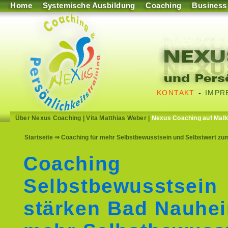
Home
Systemische Ausbildung
Coaching
Business
KONTAKT
-
IMPR
Über Nexus Coaching
|
Vita Matthias Weber
|
Nexus Coaching auf Mall
Startseite
⇒ Coaching für mehr Selbstbewusstsein und Selbstwert zu
Coaching
Selbstbewusstsein
stärken Bad Nauhei