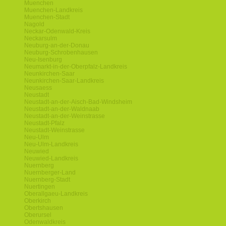
Muenchen
Muenchen-Landkreis
Muenchen-Stadt
Nagold
Neckar-Odenwald-Kreis
Neckarsulm
Neuburg-an-der-Donau
Neuburg-Schrobenhausen
Neu-Isenburg
Neumarkt-in-der-Oberpfalz-Landkreis
Neunkirchen-Saar
Neunkirchen-Saar-Landkreis
Neusaess
Neustadt
Neustadt-an-der-Aisch-Bad-Windsheim
Neustadt-an-der-Waldnaab
Neustadt-an-der-Weinstrasse
Neustadt-Pfalz
Neustadt-Weinstrasse
Neu-Ulm
Neu-Ulm-Landkreis
Neuwied
Neuwied-Landkreis
Nuernberg
Nuernberger-Land
Nuernberg-Stadt
Nuertingen
Oberallgaeu-Landkreis
Oberkirch
Obertshausen
Oberursel
Odenwaldkreis