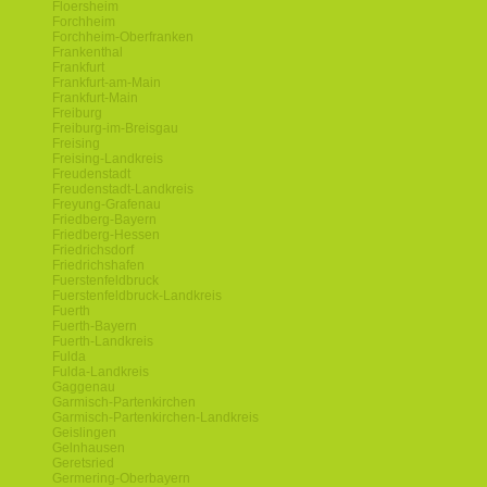
Floersheim
Forchheim
Forchheim-Oberfranken
Frankenthal
Frankfurt
Frankfurt-am-Main
Frankfurt-Main
Freiburg
Freiburg-im-Breisgau
Freising
Freising-Landkreis
Freudenstadt
Freudenstadt-Landkreis
Freyung-Grafenau
Friedberg-Bayern
Friedberg-Hessen
Friedrichsdorf
Friedrichshafen
Fuerstenfeldbruck
Fuerstenfeldbruck-Landkreis
Fuerth
Fuerth-Bayern
Fuerth-Landkreis
Fulda
Fulda-Landkreis
Gaggenau
Garmisch-Partenkirchen
Garmisch-Partenkirchen-Landkreis
Geislingen
Gelnhausen
Geretsried
Germering-Oberbayern