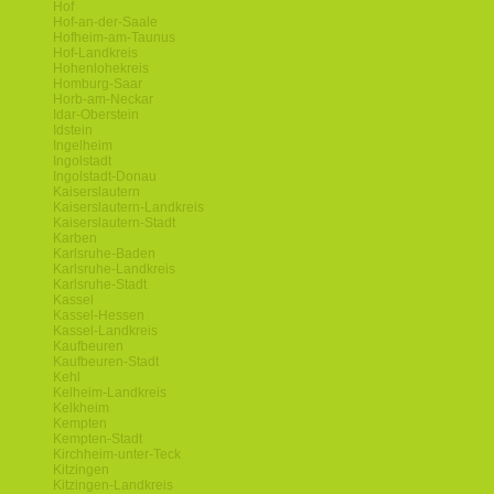
Hof
Hof-an-der-Saale
Hofheim-am-Taunus
Hof-Landkreis
Hohenlohekreis
Homburg-Saar
Horb-am-Neckar
Idar-Oberstein
Idstein
Ingelheim
Ingolstadt
Ingolstadt-Donau
Kaiserslautern
Kaiserslautern-Landkreis
Kaiserslautern-Stadt
Karben
Karlsruhe-Baden
Karlsruhe-Landkreis
Karlsruhe-Stadt
Kassel
Kassel-Hessen
Kassel-Landkreis
Kaufbeuren
Kaufbeuren-Stadt
Kehl
Kelheim-Landkreis
Kelkheim
Kempten
Kempten-Stadt
Kirchheim-unter-Teck
Kitzingen
Kitzingen-Landkreis