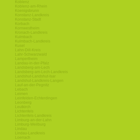
Koblenz
Koblenz-am-Rhein
Koenigsbrunn
Konstanz-Landkreis
Konstanz-Stadt
Korbach
Kornwestheim
Kronach-Landkreis
Kulmbach
Kulmbach-Landkreis
Kusel
Lahn-Dill-Kreis
Lahr-Schwarzwald
Lampertheim
Landau-in-der-Pfalz
Landsberg-am-Lech
Landsberg-am-Lech-Landkreis
Landshut-Landshut-Isar
Landshut-Landkreis-Langen
Lauf-an-der-Pegnitz
Lebach
Leimen
Leinfelden-Echterdingen
Leonberg
Leutkirch
Lichtenfels
Lichtenfels-Landkreis
Limburg-an-der-Lahn
Limburg-Weilburg
Lindau
Lindau-Landkreis
Loerrach