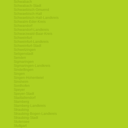
Schwabach
Schwabach-Stadt
Schwaebisch-Gmuend
Schwaebisch-Hall
Schwaebisch-Hall-Landkreis
Schwalm-Eder-Kreis
Schwandorf
Schwandorf-Landkreis
Schwarzwald-Baar-Kreis
Schweinfurt
Schweinfurt-Landkreis
Schweinfurt-Stadt
Schwetzingen
Seligenstadt
Senden
Sigmaringen
Sigmaringen-Landkreis
Sindelfingen
Singen
Singen-Hohentwiel
Sinsheim
Sonthofen
Speyer
Speyer-Stadt
Stadtallendorf
Starnberg
Starnberg-Landkreis
Straubing
Straubing-Bogen-Landkreis
Straubing-Stadt
Stutensee
Stuttgart