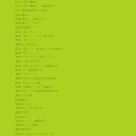
Aschaffenburg
Aschaffenburg-Landkreis
Aschaffenburg-Stadt
Augsburg
Augsburg-Landkreis
Augsburg-Stadt
Backnang
Bad-Duerkheim
Bad-Duerkheim-Landkreis
Bad-Hersfeld
Baden-Baden
Bad-Homburg-vor-der-Hoehe
Bad-Kissingen
Bad-Kissingen-Landkreis
Bad-Kreuznach
Bad-Kreuznach-Landkreis
Bad-Mergentheim
Bad-Nauheim
Bad-Neuenahr-Ahrweiler
Bad-Rappenau
Bad-Soden-am-Taunus
Bad-Toelz-Wolfratshausen
Bad-Vilbel
Balingen
Bamberg
Bamberg-Landkreis
Baunatal
Bayreuth
Bayreuth-Landkreis
Bayreuth-Stadt
Bensheim
Berchtesgadener-Land