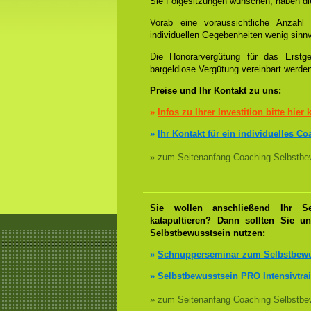
Sie Folgesitzungen wünschen, haben die
Vorab eine voraussichtliche Anzah
individuellen Gegebenheiten wenig sinnv
Die Honorarvergütung für das Erstge
bargeldlose Vergütung vereinbart werde
Preise und Ihr Kontakt zu uns:
»
Infos zu Ihrer Investition bitte hier 
»
Ihr Kontakt für ein individuelles C
» zum Seitenanfang Coaching Selbstbew
Sie wollen anschließend Ihr Se
katapultieren? Dann sollten Sie u
Selbstbewusstsein nutzen:
»
Schnupperseminar zum Selbstbewu
»
Selbstbewusstsein PRO Intensivtra
» zum Seitenanfang Coaching Selbstbew