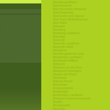
Bad-Mergentheim
Bad-Nauheim
Bad-Neuenahr-Ahrweiler
Bad-Rappenau
Bad-Soden-am-Taunus
Bad-Toelz-Wolfratshausen
Bad-Vilbel
Balingen
Bamberg
Bamberg-Landkreis
Baunatal
Bayreuth
Bayreuth-Landkreis
Bayreuth-Stadt
Bensheim
Berchtesgadener-Land
Bergstraße-Landkreis
Bernkastel-Wittlich
Biberach
Biberach-an-der-Riss
Bietigheim-Bissingen
Bingen-am-Rhein
Birkenfeld
Bitburg-Pruem
Blieskastel
Bodenseekreis
Boeblingen
Boeblingen-Landkreis
Breisgau-Hochschwarzwald
Bretten
Bruchkoebel
Bruchsal