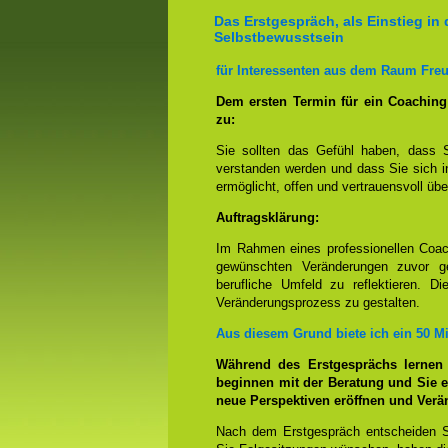
Das Erstgespräch, als Einstieg in 
Selbstbewusstsein
für Interessenten aus dem Raum Freu
Dem ersten Termin für ein Coachin
zu:
Sie sollten das Gefühl haben, dass 
verstanden werden und dass Sie sich i
ermöglicht, offen und vertrauensvoll übe
Auftragsklärung:
Im Rahmen eines professionellen Coac
gewünschten Veränderungen zuvor ge
berufliche Umfeld zu reflektieren. D
Veränderungsprozess zu gestalten.
Aus diesem Grund biete ich ein 50 M
Während des Erstgesprächs lernen
beginnen mit der Beratung und Sie e
neue Perspektiven eröffnen und Ver
Nach dem Erstgespräch entscheiden S