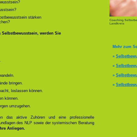
wusstsein?
usstsein?
lbstbewusstsein stärken
Coaching Selbstb
ichen?
Landkreis
s Selbstbewusstsein, werden Sie
Mehr zum Se
»
Selbstbewu
.
»
Selbstbewu
»
Selbstbewu
wandeln.
ände bringen.
»
Selbstbewu
 macht, loslassen können.
en können.
Sorgen umzugehen.
 das aktive Zuhören und eine professionelle
Grundlagen des NLP sowie der systemischen Beratung
Ihre Anliegen.