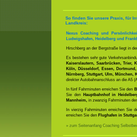
So finden Sie unsere Praxis, für
Landkreis:
Nexus Coaching und Persönlichkei
Ludwigshafen, Heidelberg und Frankf
Hirschberg an der Bergstraße liegt in d
Es bestehen sehr gute Verkehrsanbin
Kaiserslautern, Saarbrücken, Trier, 
Köln, Düsseldorf, Essen, Dortmund,
Nürnberg, Stuttgart, Ulm, München, K
direkter Autobahnanschluss an die A5 (A
In fünf Fahrminuten erreichen Sie den
B
Sie den
Hauptbahnhof in Heidelber
Mannheim,
in zwanzig Fahrminuten d
In vierzig Fahrminuten erreichen Sie 
erreichen Sie den
Flughafen in Stuttgar
» zum Seitenanfang Coaching Selbstbew