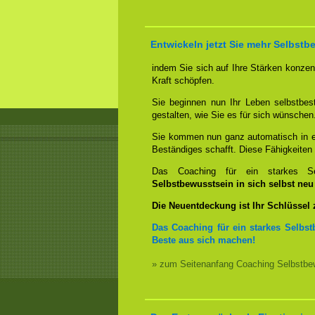
Entwickeln jetzt Sie mehr Selbstb
indem Sie sich auf Ihre Stärken konzent
Kraft schöpfen.
Sie beginnen nun Ihr Leben selbstbes
gestalten, wie Sie es für sich wünschen
Sie kommen nun ganz automatisch in ei
Beständiges schafft. Diese Fähigkeite
Das Coaching für ein starkes Sel
Selbstbewusstsein in sich selbst ne
Die Neuentdeckung ist Ihr Schlüssel
Das Coaching für ein starkes Selbst
Beste aus sich machen!
» zum Seitenanfang Coaching Selbstbew