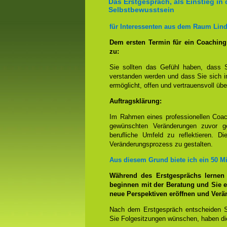
Das Erstgespräch, als Einstieg in 
Selbstbewusstsein
für Interessenten aus dem Raum Lind
Dem ersten Termin für ein Coachin
zu:
Sie sollten das Gefühl haben, dass 
verstanden werden und dass Sie sich i
ermöglicht, offen und vertrauensvoll übe
Auftragsklärung:
Im Rahmen eines professionellen Coac
gewünschten Veränderungen zuvor ge
berufliche Umfeld zu reflektieren. D
Veränderungsprozess zu gestalten.
Aus diesem Grund biete ich ein 50 M
Während des Erstgesprächs lernen
beginnen mit der Beratung und Sie e
neue Perspektiven eröffnen und Ver
Nach dem Erstgespräch entscheiden S
Sie Folgesitzungen wünschen, haben die