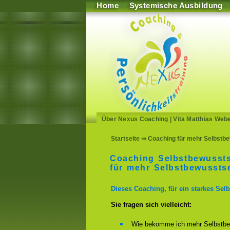
Home
Systemische Ausbildung
Über Nexus Coaching
|
Vita Matthias Web
Startseite
⇒ Coaching für mehr Selbstbe
Coaching Selbstbewussts
für mehr Selbstbewusstse
Dieses Coaching, für ein starkes Selb
Sie fragen sich vielleicht:
Wie bekomme ich mehr Selbstbe