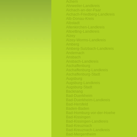
Achern
Ahrweiler-Landkreis
Aichach-an-der-Paar
Aichach-Friedberg-Landkreis
Alb-Donau-Kreis
Albstadt
Altenkirchen-Landkreis
Altoetting-Landkreis
Alzey
Alzey-Worms-Landkreis
Amberg
Amberg-Sulzbach-Landkreis
Andernach
Ansbach
Ansbach-Landkreis
Aschaffenburg
Aschaffenburg-Landkreis
Aschaffenburg-Stadt
Augsburg
Augsburg-Landkreis
Augsburg-Stadt
Backnang
Bad-Duerkheim
Bad-Duerkheim-Landkreis
Bad-Hersfeld
Baden-Baden
Bad-Homburg-vor-der-Hoehe
Bad-Kissingen
Bad-Kissingen-Landkreis
Bad-Kreuznach
Bad-Kreuznach-Landkreis
Bad-Mergentheim