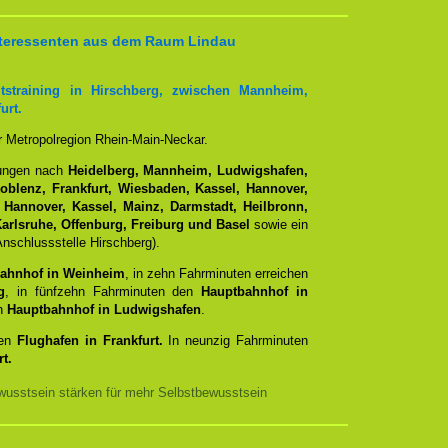
 Interessenten aus dem Raum Lindau
tstraining in Hirschberg, zwischen Mannheim,
urt.
er Metropolregion Rhein-Main-Neckar.
dungen nach
Heidelberg, Mannheim, Ludwigshafen,
Koblenz, Frankfurt, Wiesbaden, Kassel, Hannover,
 Hannover, Kassel, Mainz, Darmstadt, Heilbronn,
arlsruhe, Offenburg, Freiburg und Basel
sowie ein
nschlussstelle Hirschberg).
ahnhof in Weinheim
, in zehn Fahrminuten erreichen
g
, in fünfzehn Fahrminuten den
Hauptbahnhof in
en
Hauptbahnhof in Ludwigshafen
.
den
Flughafen in Frankfurt.
In neunzig Fahrminuten
t.
usstsein stärken für mehr Selbstbewusstsein