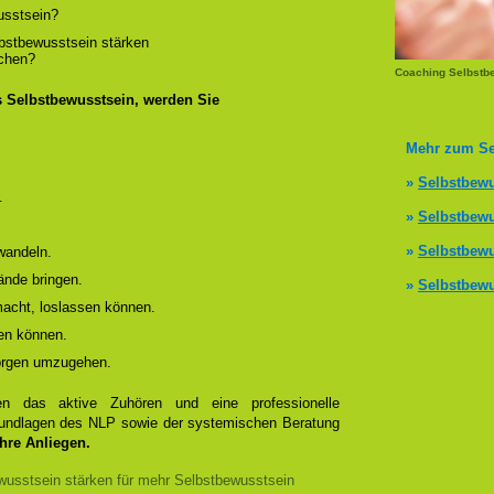
usstsein?
lbstbewusstsein stärken
ichen?
Coaching Selbstbe
s Selbstbewusstsein, werden Sie
Mehr zum Se
»
Selbstbewu
.
»
Selbstbewu
»
Selbstbewu
wandeln.
ände bringen.
»
Selbstbewu
 macht, loslassen können.
en können.
Sorgen umzugehen.
 das aktive Zuhören und eine professionelle
Grundlagen des NLP sowie der systemischen Beratung
Ihre Anliegen.
usstsein stärken für mehr Selbstbewusstsein