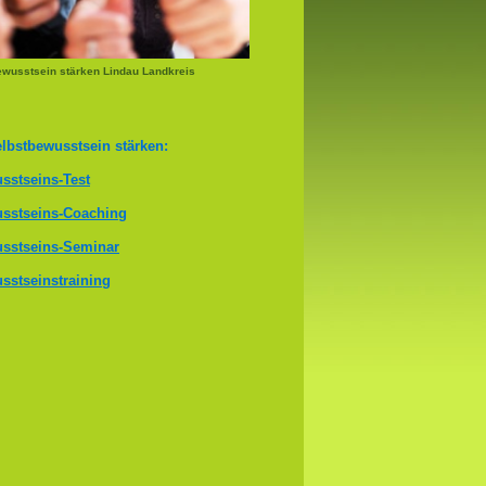
wusstsein stärken Lindau Landkreis
lbstbewusstsein stärken:
sstseins-Test
sstseins-Coaching
sstseins-Seminar
sstseinstraining