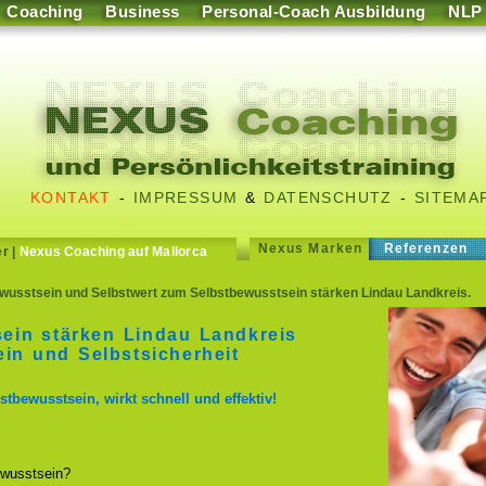
Coaching
Business
Personal-Coach Ausbildung
NLP
KONTAKT
-
IMPRESSUM
&
DATENSCHUTZ
-
SITEMA
Nexus Marken
Referenzen
er
|
Nexus Coaching auf Mallorca
wusstsein und Selbstwert zum Selbstbewusstsein stärken Lindau Landkreis.
ein stärken Lindau Landkreis
in und Selbstsicherheit
stbewusstsein, wirkt schnell und effektiv!
wusstsein?