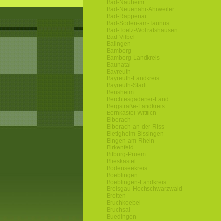
Bad-Nauheim
Bad-Neuenahr-Ahrweiler
Bad-Rappenau
Bad-Soden-am-Taunus
Bad-Toelz-Wolfratshausen
Bad-Vilbel
Balingen
Bamberg
Bamberg-Landkreis
Baunatal
Bayreuth
Bayreuth-Landkreis
Bayreuth-Stadt
Bensheim
Berchtesgadener-Land
Bergstraße-Landkreis
Bernkastel-Wittlich
Biberach
Biberach-an-der-Riss
Bietigheim-Bissingen
Bingen-am-Rhein
Birkenfeld
Bitburg-Pruem
Blieskastel
Bodenseekreis
Boeblingen
Boeblingen-Landkreis
Breisgau-Hochschwarzwald
Bretten
Bruchkoebel
Bruchsal
Buedingen