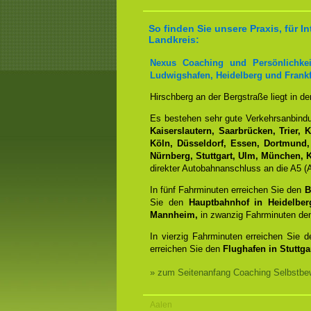
So finden Sie unsere Praxis, für
Landkreis:
Nexus Coaching und Persönlichkei
Ludwigshafen, Heidelberg und Frankf
Hirschberg an der Bergstraße liegt in d
Es bestehen sehr gute Verkehrsanbin
Kaiserslautern, Saarbrücken, Trier, 
Köln, Düsseldorf, Essen, Dortmund,
Nürnberg, Stuttgart, Ulm, München, K
direkter Autobahnanschluss an die A5 (A
In fünf Fahrminuten erreichen Sie den
B
Sie den
Hauptbahnhof in Heidelber
Mannheim,
in zwanzig Fahrminuten d
In vierzig Fahrminuten erreichen Sie 
erreichen Sie den
Flughafen in Stuttgar
» zum Seitenanfang Coaching Selbstbew
Aalen