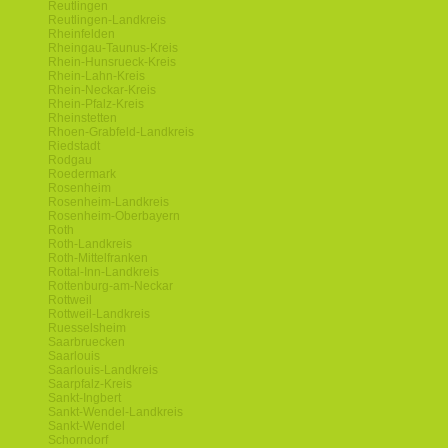
Reutlingen
Reutlingen-Landkreis
Rheinfelden
Rheingau-Taunus-Kreis
Rhein-Hunsrueck-Kreis
Rhein-Lahn-Kreis
Rhein-Neckar-Kreis
Rhein-Pfalz-Kreis
Rheinstetten
Rhoen-Grabfeld-Landkreis
Riedstadt
Rodgau
Roedermark
Rosenheim
Rosenheim-Landkreis
Rosenheim-Oberbayern
Roth
Roth-Landkreis
Roth-Mittelfranken
Rottal-Inn-Landkreis
Rottenburg-am-Neckar
Rottweil
Rottweil-Landkreis
Ruesselsheim
Saarbruecken
Saarlouis
Saarlouis-Landkreis
Saarpfalz-Kreis
Sankt-Ingbert
Sankt-Wendel-Landkreis
Sankt-Wendel
Schorndorf