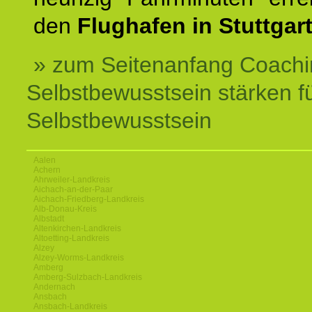
den
Flughafen in Stuttgart
» zum Seitenanfang Coachi
Selbstbewusstsein stärken f
Selbstbewusstsein
Aalen
Achern
Ahrweiler-Landkreis
Aichach-an-der-Paar
Aichach-Friedberg-Landkreis
Alb-Donau-Kreis
Albstadt
Altenkirchen-Landkreis
Altoetting-Landkreis
Alzey
Alzey-Worms-Landkreis
Amberg
Amberg-Sulzbach-Landkreis
Andernach
Ansbach
Ansbach-Landkreis