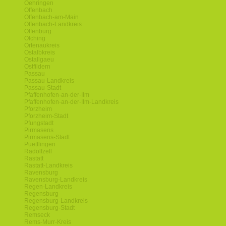
Oehringen
Offenbach
Offenbach-am-Main
Offenbach-Landkreis
Offenburg
Olching
Ortenaukreis
Ostalbkreis
Ostallgaeu
Ostfildern
Passau
Passau-Landkreis
Passau-Stadt
Pfaffenhofen-an-der-Ilm
Pfaffenhofen-an-der-Ilm-Landkreis
Pforzheim
Pforzheim-Stadt
Pfungstadt
Pirmasens
Pirmasens-Stadt
Puettlingen
Radolfzell
Rastatt
Rastatt-Landkreis
Ravensburg
Ravensburg-Landkreis
Regen-Landkreis
Regensburg
Regensburg-Landkreis
Regensburg-Stadt
Remseck
Rems-Murr-Kreis