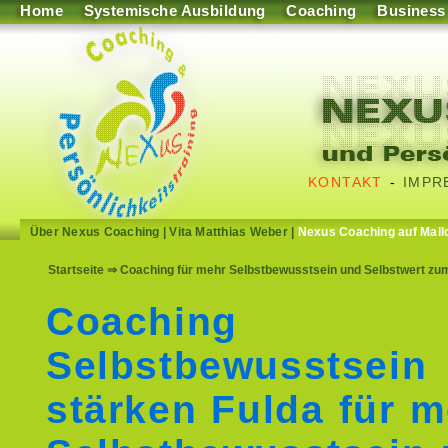
Home
Systemische Ausbildung
Coaching
Business
KONTAKT
-
IMPR
Über Nexus Coaching
|
Vita Matthias Weber
|
Nexus Coaching auf Mall
Startseite
⇒ Coaching für mehr Selbstbewusstsein und Selbstwert zum
Coaching
Selbstbewusstsein
stärken Fulda für 