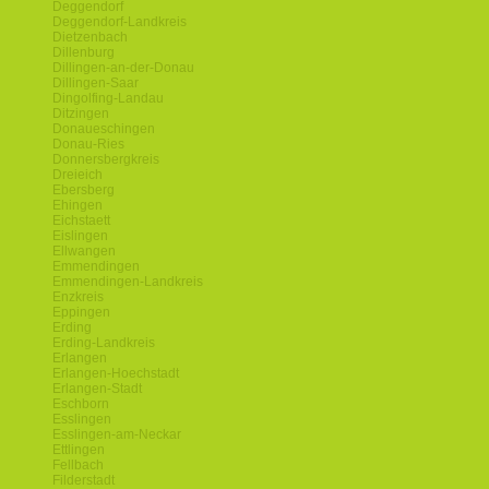
Deggendorf
Deggendorf-Landkreis
Dietzenbach
Dillenburg
Dillingen-an-der-Donau
Dillingen-Saar
Dingolfing-Landau
Ditzingen
Donaueschingen
Donau-Ries
Donnersbergkreis
Dreieich
Ebersberg
Ehingen
Eichstaett
Eislingen
Ellwangen
Emmendingen
Emmendingen-Landkreis
Enzkreis
Eppingen
Erding
Erding-Landkreis
Erlangen
Erlangen-Hoechstadt
Erlangen-Stadt
Eschborn
Esslingen
Esslingen-am-Neckar
Ettlingen
Fellbach
Filderstadt