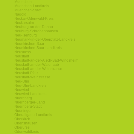
Muenchen
Muenchen-Landkreis
Muenchen-Stadt
Nagold
Neckar-Odenwald-Kreis
Neckarsulm
Neuburg-an-der-Donau
Neuburg-Schrobenhausen
Neu-Isenburg
Neumarkt-in-der-Oberpfalz-Landkreis
Neunkirchen-Saar
Neunkirchen-Saar-Landkreis
Neusaess
Neustadt
Neustadt-an-der-Aisch-Bad-Windsheim
Neustadt-an-der-Waldnaab
Neustadt-an-der-Weinstrasse
Neustadt-Pfalz
Neustadt-Weinstrasse
Neu-Ulm
Neu-Ulm-Landkreis
Neuwied
Neuwied-Landkreis
Nuernberg
Nuernberger-Land
Nuernberg-Stadt
Nuertingen
Oberallgaeu-Landkreis
Oberkirch
Obertshausen
Oberursel
Odenwaldkreis