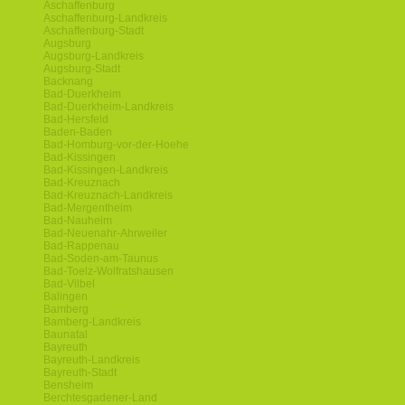
Aschaffenburg
Aschaffenburg-Landkreis
Aschaffenburg-Stadt
Augsburg
Augsburg-Landkreis
Augsburg-Stadt
Backnang
Bad-Duerkheim
Bad-Duerkheim-Landkreis
Bad-Hersfeld
Baden-Baden
Bad-Homburg-vor-der-Hoehe
Bad-Kissingen
Bad-Kissingen-Landkreis
Bad-Kreuznach
Bad-Kreuznach-Landkreis
Bad-Mergentheim
Bad-Nauheim
Bad-Neuenahr-Ahrweiler
Bad-Rappenau
Bad-Soden-am-Taunus
Bad-Toelz-Wolfratshausen
Bad-Vilbel
Balingen
Bamberg
Bamberg-Landkreis
Baunatal
Bayreuth
Bayreuth-Landkreis
Bayreuth-Stadt
Bensheim
Berchtesgadener-Land