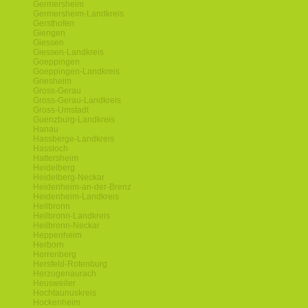
Germersheim
Germersheim-Landkreis
Gersthofen
Giengen
Giessen
Giessen-Landkreis
Goeppingen
Goeppingen-Landkreis
Griesheim
Gross-Gerau
Gross-Gerau-Landkreis
Gross-Umstadt
Guenzburg-Landkreis
Hanau
Hassberge-Landkreis
Hassloch
Hattersheim
Heidelberg
Heidelberg-Neckar
Heidenheim-an-der-Brenz
Heidenheim-Landkreis
Heilbronn
Heilbronn-Landkreis
Heilbronn-Neckar
Heppenheim
Herborn
Herrenberg
Hersfeld-Rotenburg
Herzogenaurach
Heusweiler
Hochtaunuskreis
Hockenheim