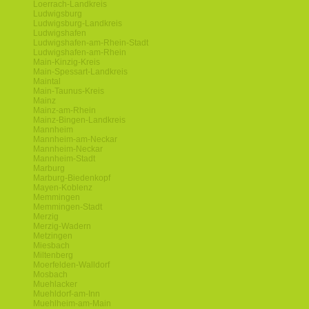
Loerrach-Landkreis
Ludwigsburg
Ludwigsburg-Landkreis
Ludwigshafen
Ludwigshafen-am-Rhein-Stadt
Ludwigshafen-am-Rhein
Main-Kinzig-Kreis
Main-Spessart-Landkreis
Maintal
Main-Taunus-Kreis
Mainz
Mainz-am-Rhein
Mainz-Bingen-Landkreis
Mannheim
Mannheim-am-Neckar
Mannheim-Neckar
Mannheim-Stadt
Marburg
Marburg-Biedenkopf
Mayen-Koblenz
Memmingen
Memmingen-Stadt
Merzig
Merzig-Wadern
Metzingen
Miesbach
Miltenberg
Moerfelden-Walldorf
Mosbach
Muehlacker
Muehldorf-am-Inn
Muehlheim-am-Main