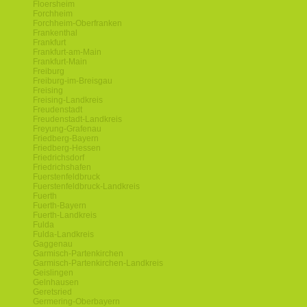
Floersheim
Forchheim
Forchheim-Oberfranken
Frankenthal
Frankfurt
Frankfurt-am-Main
Frankfurt-Main
Freiburg
Freiburg-im-Breisgau
Freising
Freising-Landkreis
Freudenstadt
Freudenstadt-Landkreis
Freyung-Grafenau
Friedberg-Bayern
Friedberg-Hessen
Friedrichsdorf
Friedrichshafen
Fuerstenfeldbruck
Fuerstenfeldbruck-Landkreis
Fuerth
Fuerth-Bayern
Fuerth-Landkreis
Fulda
Fulda-Landkreis
Gaggenau
Garmisch-Partenkirchen
Garmisch-Partenkirchen-Landkreis
Geislingen
Gelnhausen
Geretsried
Germering-Oberbayern