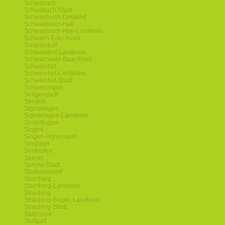
Schwabach
Schwabach-Stadt
Schwaebisch-Gmuend
Schwaebisch-Hall
Schwaebisch-Hall-Landkreis
Schwalm-Eder-Kreis
Schwandorf
Schwandorf-Landkreis
Schwarzwald-Baar-Kreis
Schweinfurt
Schweinfurt-Landkreis
Schweinfurt-Stadt
Schwetzingen
Seligenstadt
Senden
Sigmaringen
Sigmaringen-Landkreis
Sindelfingen
Singen
Singen-Hohentwiel
Sinsheim
Sonthofen
Speyer
Speyer-Stadt
Stadtallendorf
Starnberg
Starnberg-Landkreis
Straubing
Straubing-Bogen-Landkreis
Straubing-Stadt
Stutensee
Stuttgart