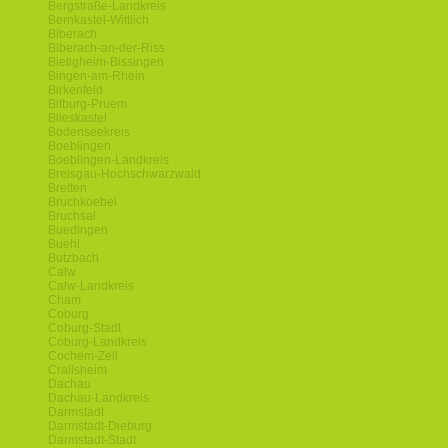
Bergstraße-Landkreis
Bernkastel-Wittlich
Biberach
Biberach-an-der-Riss
Bietigheim-Bissingen
Bingen-am-Rhein
Birkenfeld
Bitburg-Pruem
Blieskastel
Bodenseekreis
Boeblingen
Boeblingen-Landkreis
Breisgau-Hochschwarzwald
Bretten
Bruchkoebel
Bruchsal
Buedingen
Buehl
Butzbach
Calw
Calw-Landkreis
Cham
Coburg
Coburg-Stadt
Coburg-Landkreis
Cochem-Zell
Crailsheim
Dachau
Dachau-Landkreis
Darmstadt
Darmstadt-Dieburg
Darmstadt-Stadt