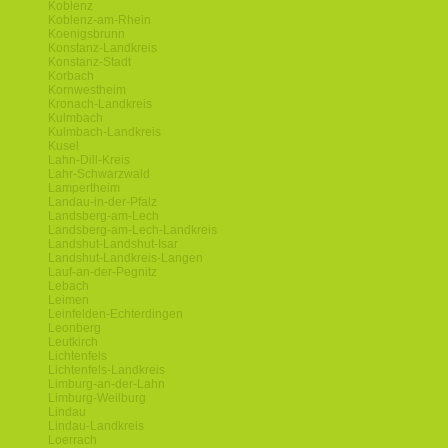
Koblenz
Koblenz-am-Rhein
Koenigsbrunn
Konstanz-Landkreis
Konstanz-Stadt
Korbach
Kornwestheim
Kronach-Landkreis
Kulmbach
Kulmbach-Landkreis
Kusel
Lahn-Dill-Kreis
Lahr-Schwarzwald
Lampertheim
Landau-in-der-Pfalz
Landsberg-am-Lech
Landsberg-am-Lech-Landkreis
Landshut-Landshut-Isar
Landshut-Landkreis-Langen
Lauf-an-der-Pegnitz
Lebach
Leimen
Leinfelden-Echterdingen
Leonberg
Leutkirch
Lichtenfels
Lichtenfels-Landkreis
Limburg-an-der-Lahn
Limburg-Weilburg
Lindau
Lindau-Landkreis
Loerrach