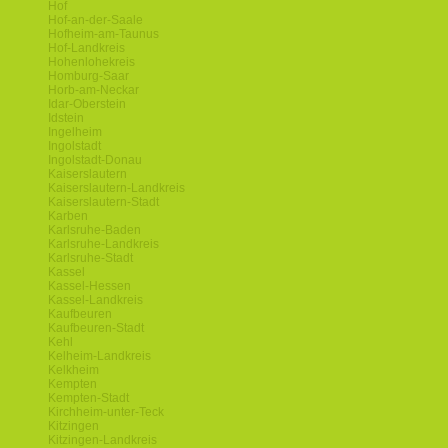
Hof
Hof-an-der-Saale
Hofheim-am-Taunus
Hof-Landkreis
Hohenlohekreis
Homburg-Saar
Horb-am-Neckar
Idar-Oberstein
Idstein
Ingelheim
Ingolstadt
Ingolstadt-Donau
Kaiserslautern
Kaiserslautern-Landkreis
Kaiserslautern-Stadt
Karben
Karlsruhe-Baden
Karlsruhe-Landkreis
Karlsruhe-Stadt
Kassel
Kassel-Hessen
Kassel-Landkreis
Kaufbeuren
Kaufbeuren-Stadt
Kehl
Kelheim-Landkreis
Kelkheim
Kempten
Kempten-Stadt
Kirchheim-unter-Teck
Kitzingen
Kitzingen-Landkreis