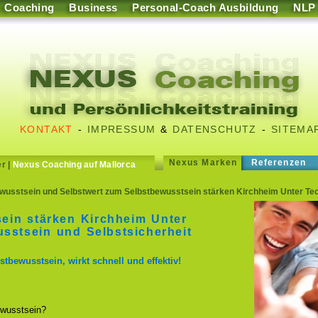
Coaching
Business
Personal-Coach Ausbildung
NLP
KONTAKT
-
IMPRESSUM
&
DATENSCHUTZ
-
SITEMA
Nexus Marken
Referenzen
er
|
Nexus Coaching auf Mallorca
wusstsein und Selbstwert zum Selbstbewusstsein stärken Kirchheim Unter Tec
ein stärken Kirchheim Unter
sstsein und Selbstsicherheit
stbewusstsein, wirkt schnell und effektiv!
wusstsein?