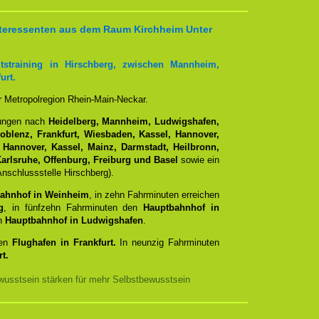
 Interessenten aus dem Raum Kirchheim Unter
tstraining in Hirschberg, zwischen Mannheim,
urt.
er Metropolregion Rhein-Main-Neckar.
dungen nach
Heidelberg, Mannheim, Ludwigshafen,
Koblenz, Frankfurt, Wiesbaden, Kassel, Hannover,
 Hannover, Kassel, Mainz, Darmstadt, Heilbronn,
arlsruhe, Offenburg, Freiburg und Basel
sowie ein
nschlussstelle Hirschberg).
ahnhof in Weinheim
, in zehn Fahrminuten erreichen
g
, in fünfzehn Fahrminuten den
Hauptbahnhof in
en
Hauptbahnhof in Ludwigshafen
.
den
Flughafen in Frankfurt.
In neunzig Fahrminuten
t.
usstsein stärken für mehr Selbstbewusstsein