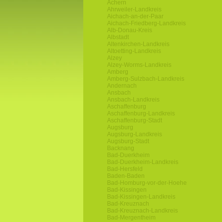
Achern
Ahrweiler-Landkreis
Aichach-an-der-Paar
Aichach-Friedberg-Landkreis
Alb-Donau-Kreis
Albstadt
Altenkirchen-Landkreis
Altoetting-Landkreis
Alzey
Alzey-Worms-Landkreis
Amberg
Amberg-Sulzbach-Landkreis
Andernach
Ansbach
Ansbach-Landkreis
Aschaffenburg
Aschaffenburg-Landkreis
Aschaffenburg-Stadt
Augsburg
Augsburg-Landkreis
Augsburg-Stadt
Backnang
Bad-Duerkheim
Bad-Duerkheim-Landkreis
Bad-Hersfeld
Baden-Baden
Bad-Homburg-vor-der-Hoehe
Bad-Kissingen
Bad-Kissingen-Landkreis
Bad-Kreuznach
Bad-Kreuznach-Landkreis
Bad-Mergentheim