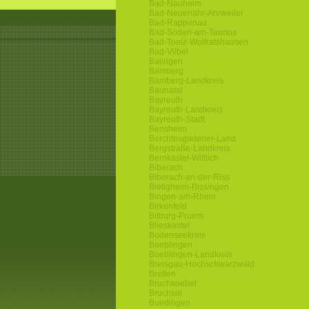
Bad-Nauheim
Bad-Neuenahr-Ahrweiler
Bad-Rappenau
Bad-Soden-am-Taunus
Bad-Toelz-Wolfratshausen
Bad-Vilbel
Balingen
Bamberg
Bamberg-Landkreis
Baunatal
Bayreuth
Bayreuth-Landkreis
Bayreuth-Stadt
Bensheim
Berchtesgadener-Land
Bergstraße-Landkreis
Bernkastel-Wittlich
Biberach
Biberach-an-der-Riss
Bietigheim-Bissingen
Bingen-am-Rhein
Birkenfeld
Bitburg-Pruem
Blieskastel
Bodenseekreis
Boeblingen
Boeblingen-Landkreis
Breisgau-Hochschwarzwald
Bretten
Bruchkoebel
Bruchsal
Buedingen