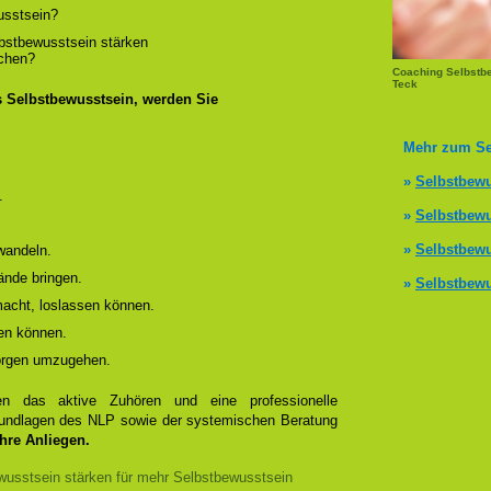
usstsein?
lbstbewusstsein stärken
ichen?
Coaching Selbstbe
Teck
s Selbstbewusstsein, werden Sie
Mehr zum Se
»
Selbstbewu
.
»
Selbstbewu
»
Selbstbewu
wandeln.
ände bringen.
»
Selbstbewu
 macht, loslassen können.
en können.
Sorgen umzugehen.
 das aktive Zuhören und eine professionelle
Grundlagen des NLP sowie der systemischen Beratung
Ihre Anliegen.
usstsein stärken für mehr Selbstbewusstsein