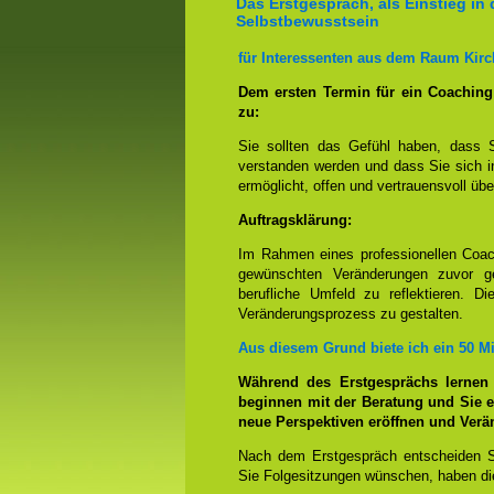
Das Erstgespräch, als Einstieg in 
Selbstbewusstsein
für Interessenten aus dem Raum Kirc
Dem ersten Termin für ein Coachin
zu:
Sie sollten das Gefühl haben, dass 
verstanden werden und dass Sie sich i
ermöglicht, offen und vertrauensvoll übe
Auftragsklärung:
Im Rahmen eines professionellen Coac
gewünschten Veränderungen zuvor ge
berufliche Umfeld zu reflektieren. D
Veränderungsprozess zu gestalten.
Aus diesem Grund biete ich ein 50 M
Während des Erstgesprächs lernen
beginnen mit der Beratung und Sie e
neue Perspektiven eröffnen und Ver
Nach dem Erstgespräch entscheiden S
Sie Folgesitzungen wünschen, haben die