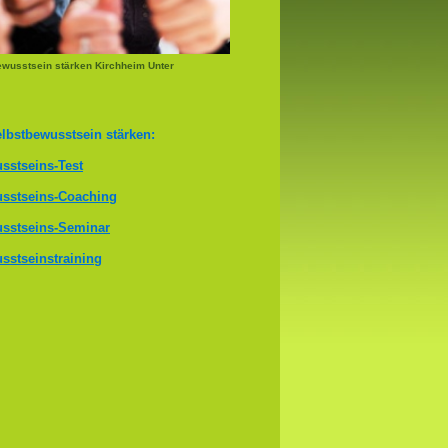
wusstsein stärken Kirchheim Unter
lbstbewusstsein stärken:
sstseins-Test
sstseins-Coaching
sstseins-Seminar
sstseinstraining