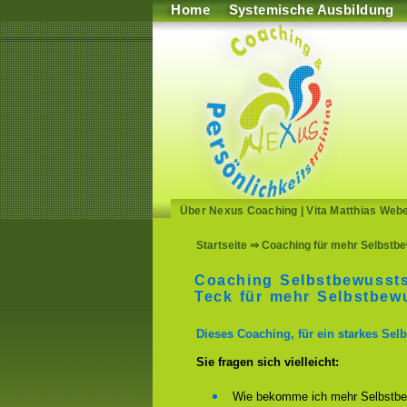
Home
Systemische Ausbildung
Über Nexus Coaching
|
Vita Matthias Web
Startseite
⇒ Coaching für mehr Selbstbe
Coaching Selbstbewussts
Teck für mehr Selbstbewu
Dieses Coaching, für ein starkes Selb
Sie fragen sich vielleicht:
Wie bekomme ich mehr Selbstbe