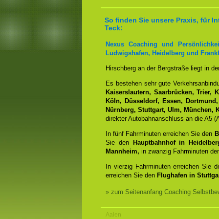
So finden Sie unsere Praxis, für
Teck:
Nexus Coaching und Persönlichkei
Ludwigshafen, Heidelberg und Frankf
Hirschberg an der Bergstraße liegt in d
Es bestehen sehr gute Verkehrsanbin
Kaiserslautern, Saarbrücken, Trier, 
Köln, Düsseldorf, Essen, Dortmund,
Nürnberg, Stuttgart, Ulm, München, K
direkter Autobahnanschluss an die A5 (A
In fünf Fahrminuten erreichen Sie den
B
Sie den
Hauptbahnhof in Heidelber
Mannheim,
in zwanzig Fahrminuten d
In vierzig Fahrminuten erreichen Sie 
erreichen Sie den
Flughafen in Stuttgar
» zum Seitenanfang Coaching Selbstbew
Aalen