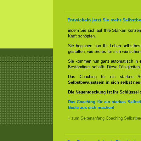
Entwickeln jetzt Sie mehr Selbstb
indem Sie sich auf Ihre Stärken konzent
Kraft schöpfen.
Sie beginnen nun Ihr Leben selbstbes
gestalten, wie Sie es für sich wünschen
Sie kommen nun ganz automatisch in ei
Beständiges schafft. Diese Fähigkeite
Das Coaching für ein starkes Sel
Selbstbewusstsein in sich selbst ne
Die Neuentdeckung ist Ihr Schlüssel
Das Coaching für ein starkes Selbst
Beste aus sich machen!
» zum Seitenanfang Coaching Selbstbew