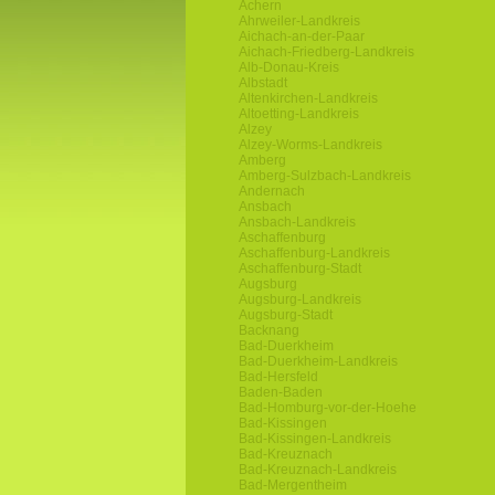
Achern
Ahrweiler-Landkreis
Aichach-an-der-Paar
Aichach-Friedberg-Landkreis
Alb-Donau-Kreis
Albstadt
Altenkirchen-Landkreis
Altoetting-Landkreis
Alzey
Alzey-Worms-Landkreis
Amberg
Amberg-Sulzbach-Landkreis
Andernach
Ansbach
Ansbach-Landkreis
Aschaffenburg
Aschaffenburg-Landkreis
Aschaffenburg-Stadt
Augsburg
Augsburg-Landkreis
Augsburg-Stadt
Backnang
Bad-Duerkheim
Bad-Duerkheim-Landkreis
Bad-Hersfeld
Baden-Baden
Bad-Homburg-vor-der-Hoehe
Bad-Kissingen
Bad-Kissingen-Landkreis
Bad-Kreuznach
Bad-Kreuznach-Landkreis
Bad-Mergentheim