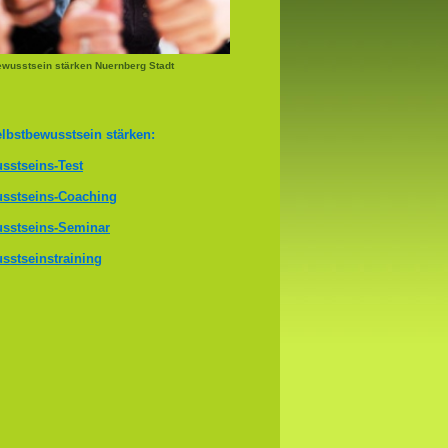
wusstsein stärken Nuernberg Stadt
lbstbewusstsein stärken:
sstseins-Test
sstseins-Coaching
sstseins-Seminar
sstseinstraining