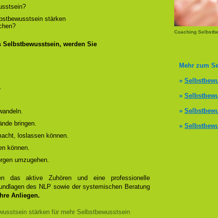
usstsein?
lbstbewusstsein stärken
ichen?
Coaching Selbstbe
s Selbstbewusstsein, werden Sie
Mehr zum Se
»
Selbstbewu
.
»
Selbstbewu
»
Selbstbewu
wandeln.
ände bringen.
»
Selbstbewu
 macht, loslassen können.
en können.
Sorgen umzugehen.
 das aktive Zuhören und eine professionelle
Grundlagen des NLP sowie der systemischen Beratung
Ihre Anliegen.
usstsein stärken für mehr Selbstbewusstsein