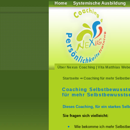
Home
Systemische Ausbildung
Über Nexus Coaching
|
Vita Matthias Web
Startseite
⇒ Coaching für mehr Selbstbe
Coaching Selbstbewussts
für mehr Selbstbewusstse
Dieses Coaching, für ein starkes Selb
Sie fragen sich vielleicht:
Wie bekomme ich mehr Selbstbe