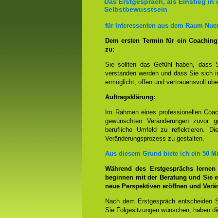
Das Erstgespräch, als Einstieg in 
Selbstbewusstsein
für Interessenten aus dem Raum Nuer
Dem ersten Termin für ein Coachin
zu:
Sie sollten das Gefühl haben, dass 
verstanden werden und dass Sie sich i
ermöglicht, offen und vertrauensvoll übe
Auftragsklärung:
Im Rahmen eines professionellen Coac
gewünschten Veränderungen zuvor ge
berufliche Umfeld zu reflektieren. D
Veränderungsprozess zu gestalten.
Aus diesem Grund biete ich ein 50 M
Während des Erstgesprächs lernen
beginnen mit der Beratung und Sie e
neue Perspektiven eröffnen und Ver
Nach dem Erstgespräch entscheiden S
Sie Folgesitzungen wünschen, haben die