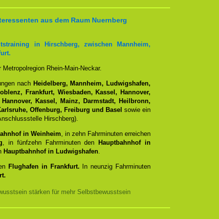
 Interessenten aus dem Raum Nuernberg
tstraining in Hirschberg, zwischen Mannheim,
urt.
er Metropolregion Rhein-Main-Neckar.
dungen nach
Heidelberg, Mannheim, Ludwigshafen,
Koblenz, Frankfurt, Wiesbaden, Kassel, Hannover,
 Hannover, Kassel, Mainz, Darmstadt, Heilbronn,
arlsruhe, Offenburg, Freiburg und Basel
sowie ein
nschlussstelle Hirschberg).
ahnhof in Weinheim
, in zehn Fahrminuten erreichen
g
, in fünfzehn Fahrminuten den
Hauptbahnhof in
en
Hauptbahnhof in Ludwigshafen
.
den
Flughafen in Frankfurt.
In neunzig Fahrminuten
t.
usstsein stärken für mehr Selbstbewusstsein