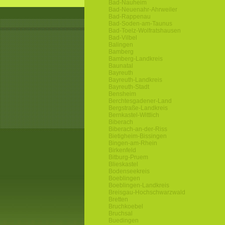
Bad-Nauheim
Bad-Neuenahr-Ahrweiler
Bad-Rappenau
Bad-Soden-am-Taunus
Bad-Toelz-Wolfratshausen
Bad-Vilbel
Balingen
Bamberg
Bamberg-Landkreis
Baunatal
Bayreuth
Bayreuth-Landkreis
Bayreuth-Stadt
Bensheim
Berchtesgadener-Land
Bergstraße-Landkreis
Bernkastel-Wittlich
Biberach
Biberach-an-der-Riss
Bietigheim-Bissingen
Bingen-am-Rhein
Birkenfeld
Bitburg-Pruem
Blieskastel
Bodenseekreis
Boeblingen
Boeblingen-Landkreis
Breisgau-Hochschwarzwald
Bretten
Bruchkoebel
Bruchsal
Buedingen