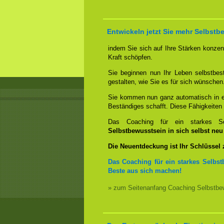
Entwickeln jetzt Sie mehr Selbstb
indem Sie sich auf Ihre Stärken konzent
Kraft schöpfen.
Sie beginnen nun Ihr Leben selbstbes
gestalten, wie Sie es für sich wünschen
Sie kommen nun ganz automatisch in ei
Beständiges schafft. Diese Fähigkeite
Das Coaching für ein starkes Sel
Selbstbewusstsein in sich selbst ne
Die Neuentdeckung ist Ihr Schlüssel
Das Coaching für ein starkes Selbst
Beste aus sich machen!
» zum Seitenanfang Coaching Selbstbew