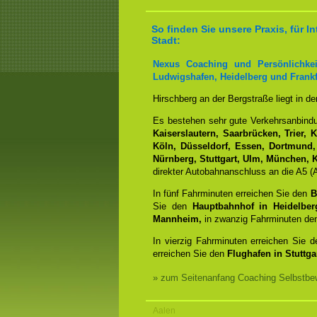
So finden Sie unsere Praxis, für
Stadt:
Nexus Coaching und Persönlichkei
Ludwigshafen, Heidelberg und Frankf
Hirschberg an der Bergstraße liegt in d
Es bestehen sehr gute Verkehrsanbin
Kaiserslautern, Saarbrücken, Trier, 
Köln, Düsseldorf, Essen, Dortmund,
Nürnberg, Stuttgart, Ulm, München, K
direkter Autobahnanschluss an die A5 (A
In fünf Fahrminuten erreichen Sie den
B
Sie den
Hauptbahnhof in Heidelber
Mannheim,
in zwanzig Fahrminuten d
In vierzig Fahrminuten erreichen Sie 
erreichen Sie den
Flughafen in Stuttgar
» zum Seitenanfang Coaching Selbstbew
Aalen