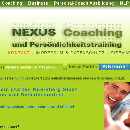
Coaching
Business
Personal-Coach Ausbildung
NLP
KONTAKT
-
IMPRESSUM
&
DATENSCHUTZ
-
SITEMA
Nexus Marken
Referenzen
er
|
Nexus Coaching auf Mallorca
wusstsein und Selbstwert zum Selbstbewusstsein stärken Nuernberg Stadt.
ein stärken Nuernberg Stadt
in und Selbstsicherheit
stbewusstsein, wirkt schnell und effektiv!
wusstsein?