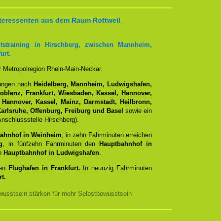
Interessenten aus dem Raum Rottweil
tstraining in Hirschberg, zwischen Mannheim,
urt.
er Metropolregion Rhein-Main-Neckar.
dungen nach
Heidelberg, Mannheim, Ludwigshafen,
Koblenz, Frankfurt, Wiesbaden, Kassel, Hannover,
 Hannover, Kassel, Mainz, Darmstadt, Heilbronn,
arlsruhe, Offenburg, Freiburg und Basel
sowie ein
nschlussstelle Hirschberg).
ahnhof in Weinheim
, in zehn Fahrminuten erreichen
g
, in fünfzehn Fahrminuten den
Hauptbahnhof in
en
Hauptbahnhof in Ludwigshafen
.
den
Flughafen in Frankfurt.
In neunzig Fahrminuten
t.
usstsein stärken für mehr Selbstbewusstsein