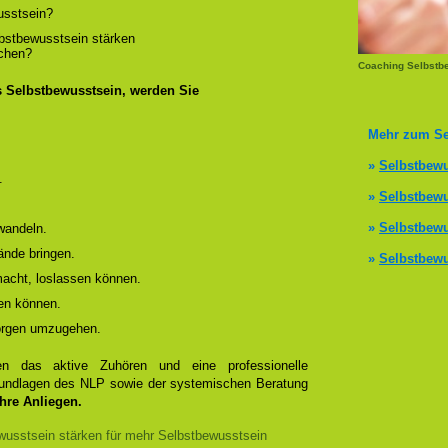
usstsein?
lbstbewusstsein stärken
ichen?
Coaching Selbstbe
s Selbstbewusstsein, werden Sie
Mehr zum Se
»
Selbstbewu
.
»
Selbstbewu
»
Selbstbewu
wandeln.
ände bringen.
»
Selbstbewu
 macht, loslassen können.
en können.
Sorgen umzugehen.
 das aktive Zuhören und eine professionelle
Grundlagen des NLP sowie der systemischen Beratung
Ihre Anliegen.
usstsein stärken für mehr Selbstbewusstsein