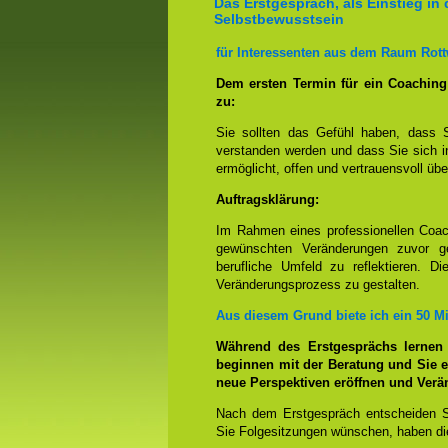
Das Erstgespräch, als Einstieg in 
Selbstbewusstsein
für Interessenten aus dem Raum Rott
Dem ersten Termin für ein Coachin
zu:
Sie sollten das Gefühl haben, dass 
verstanden werden und dass Sie sich i
ermöglicht, offen und vertrauensvoll übe
Auftragsklärung:
Im Rahmen eines professionellen Coac
gewünschten Veränderungen zuvor ge
berufliche Umfeld zu reflektieren. D
Veränderungsprozess zu gestalten.
Aus diesem Grund biete ich ein 50 M
Während des Erstgesprächs lernen
beginnen mit der Beratung und Sie e
neue Perspektiven eröffnen und Ver
Nach dem Erstgespräch entscheiden S
Sie Folgesitzungen wünschen, haben die