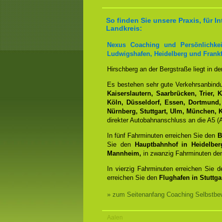
So finden Sie unsere Praxis, für 
Landkreis:
Nexus Coaching und Persönlichkei
Ludwigshafen, Heidelberg und Frankf
Hirschberg an der Bergstraße liegt in d
Es bestehen sehr gute Verkehrsanbin
Kaiserslautern, Saarbrücken, Trier, 
Köln, Düsseldorf, Essen, Dortmund,
Nürnberg, Stuttgart, Ulm, München, K
direkter Autobahnanschluss an die A5 (A
In fünf Fahrminuten erreichen Sie den
B
Sie den
Hauptbahnhof in Heidelber
Mannheim,
in zwanzig Fahrminuten d
In vierzig Fahrminuten erreichen Sie 
erreichen Sie den
Flughafen in Stuttgar
» zum Seitenanfang Coaching Selbstbew
Aalen