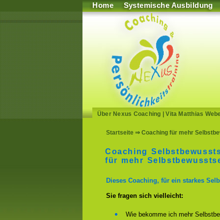
Home
Systemische Ausbildung
Über Nexus Coaching
|
Vita Matthias Web
Startseite
⇒ Coaching für mehr Selbstbew
Coaching Selbstbewussts
für mehr Selbstbewusstse
Dieses Coaching, für ein starkes Selb
Sie fragen sich vielleicht:
Wie bekomme ich mehr Selbstbe