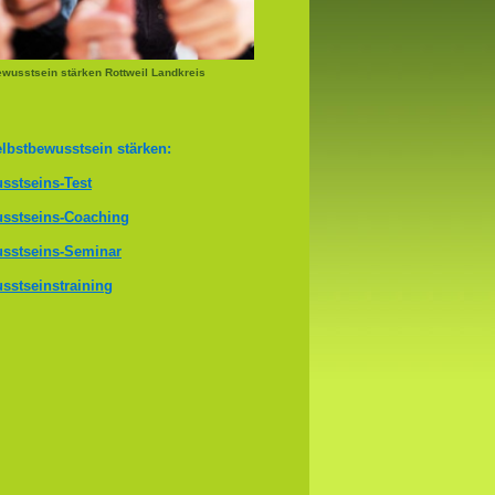
wusstsein stärken Rottweil Landkreis
lbstbewusstsein stärken:
sstseins-Test
sstseins-Coaching
sstseins-Seminar
sstseinstraining