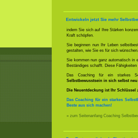
Entwickeln jetzt Sie mehr Selbstb
indem Sie sich auf Ihre Stärken konzent
Kraft schöpfen.
Sie beginnen nun Ihr Leben selbstbes
gestalten, wie Sie es für sich wünschen
Sie kommen nun ganz automatisch in ei
Beständiges schafft. Diese Fähigkeite
Das Coaching für ein starkes Sel
Selbstbewusstsein in sich selbst ne
Die Neuentdeckung ist Ihr Schlüssel
Das Coaching für ein starkes Selbst
Beste aus sich machen!
» zum Seitenanfang Coaching Selbstbew