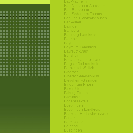
Bad-Nauheim
Bad-Neuenahr-Ahrweiler
Bad-Rappenau
Bad-Soden-am-Taunus
Bad-Toelz-Wolfratshausen
Bad-Vilbel
Balingen
Bamberg
Bamberg-Landkreis
Baunatal
Bayreuth
Bayreuth-Landkreis
Bayreuth-Stadt
Bensheim
Berchtesgadener-Land
Bergstraße-Landkreis
Bernkastel-Wittlich
Biberach
Biberach-an-der-Riss
Bietigheim-Bissingen
Bingen-am-Rhein
Birkenfeld
Bitburg-Pruem
Blieskastel
Bodenseekreis
Boeblingen
Boeblingen-Landkreis
Breisgau-Hochschwarzwald
Bretten
Bruchkoebel
Bruchsal
Buedingen