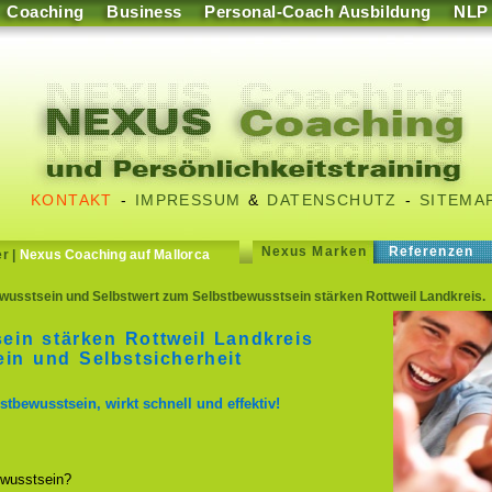
Coaching
Business
Personal-Coach Ausbildung
NLP
KONTAKT
-
IMPRESSUM
&
DATENSCHUTZ
-
SITEMA
Nexus Marken
Referenzen
er
|
Nexus Coaching auf Mallorca
usstsein und Selbstwert zum Selbstbewusstsein stärken Rottweil Landkreis.
ein stärken Rottweil Landkreis
in und Selbstsicherheit
stbewusstsein, wirkt schnell und effektiv!
wusstsein?