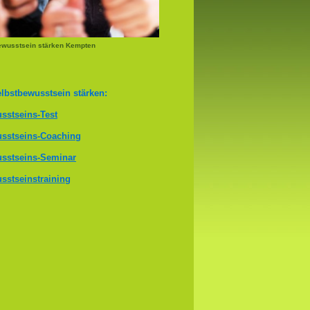
ewusstsein stärken Kempten
lbstbewusstsein stärken:
sstseins-Test
sstseins-Coaching
sstseins-Seminar
sstseinstraining