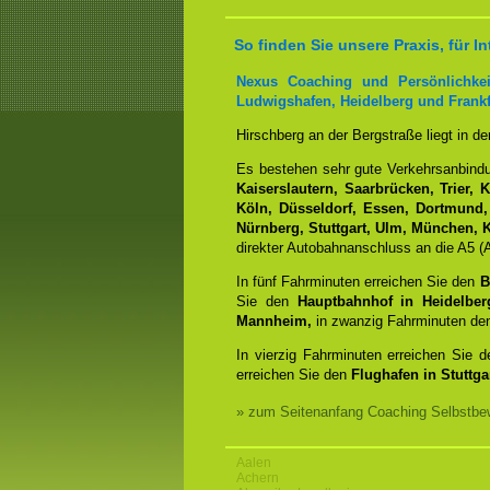
So finden Sie unsere Praxis, für
Nexus Coaching und Persönlichkei
Ludwigshafen, Heidelberg und Frankf
Hirschberg an der Bergstraße liegt in d
Es bestehen sehr gute Verkehrsanbin
Kaiserslautern, Saarbrücken, Trier, 
Köln, Düsseldorf, Essen, Dortmund,
Nürnberg, Stuttgart, Ulm, München, K
direkter Autobahnanschluss an die A5 (A
In fünf Fahrminuten erreichen Sie den
B
Sie den
Hauptbahnhof in Heidelber
Mannheim,
in zwanzig Fahrminuten d
In vierzig Fahrminuten erreichen Sie 
erreichen Sie den
Flughafen in Stuttgar
» zum Seitenanfang Coaching Selbstbew
Aalen
Achern