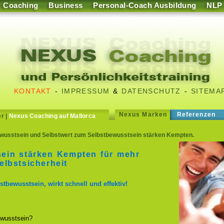
Coaching
Business
Personal-Coach Ausbildung
NLP
KONTAKT
-
IMPRESSUM
&
DATENSCHUTZ
-
SITEMA
Nexus Marken
Referenzen
er
|
Nexus Coaching auf Mallorca
wusstsein und Selbstwert zum Selbstbewusstsein stärken Kempten.
ein stärken Kempten für mehr
lbstsicherheit
stbewusstsein, wirkt schnell und effektiv!
wusstsein?