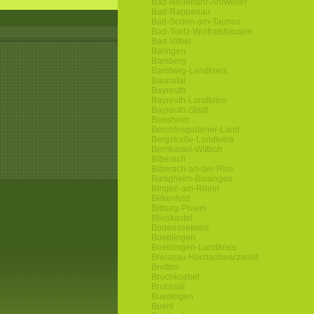
Bad-Neuenahr-Ahrweiler
Bad-Rappenau
Bad-Soden-am-Taunus
Bad-Toelz-Wolfratshausen
Bad-Vilbel
Balingen
Bamberg
Bamberg-Landkreis
Baunatal
Bayreuth
Bayreuth-Landkreis
Bayreuth-Stadt
Bensheim
Berchtesgadener-Land
Bergstraße-Landkreis
Bernkastel-Wittlich
Biberach
Biberach-an-der-Riss
Bietigheim-Bissingen
Bingen-am-Rhein
Birkenfeld
Bitburg-Pruem
Blieskastel
Bodenseekreis
Boeblingen
Boeblingen-Landkreis
Breisgau-Hochschwarzwald
Bretten
Bruchkoebel
Bruchsal
Buedingen
Buehl