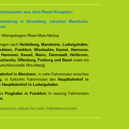
 Interessenten aus dem Raum Kempten:
tstraining in Hirschberg, zwischen Mannheim,
urt.
er Metropolregion Rhein-Main-Neckar.
dungen nach
Heidelberg, Mannheim, Ludwigshafen,
Koblenz, Frankfurt, Wiesbaden, Kassel, Hannover,
 Hannover, Kassel, Mainz, Darmstadt, Heilbronn,
arlsruhe, Offenburg, Freiburg und Basel
sowie ein
nschlussstelle Hirschberg).
ahnhof in Weinheim
, in zehn Fahrminuten erreichen
g
, in fünfzehn Fahrminuten den
Hauptbahnhof in
en
Hauptbahnhof in Ludwigshafen
.
den
Flughafen in Frankfurt.
In neunzig Fahrminuten
t.
usstsein stärken für mehr Selbstbewusstsein