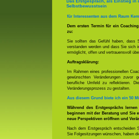
Das Erstgespräch, als Einstieg in 
Selbstbewusstsein
für Interessenten aus dem Raum Kem
Dem ersten Termin für ein Coachin
zu:
Sie sollten das Gefühl haben, dass 
verstanden werden und dass Sie sich i
ermöglicht, offen und vertrauensvoll übe
Auftragsklärung:
Im Rahmen eines professionellen Coac
gewünschten Veränderungen zuvor ge
berufliche Umfeld zu reflektieren. D
Veränderungsprozess zu gestalten.
Aus diesem Grund biete ich ein 50 M
Während des Erstgesprächs lernen
beginnen mit der Beratung und Sie e
neue Perspektiven eröffnen und Ver
Nach dem Erstgespräch entscheiden S
Sie Folgesitzungen wünschen, haben die