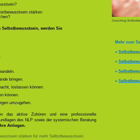
usstsein?
lbstbewusstsein stärken
ichen?
Coaching Selbstb
s Selbstbewusstsein, werden Sie
Mehr zum Se
»
Selbstbewu
.
»
Selbstbewu
»
Selbstbewu
wandeln.
ände bringen.
»
Selbstbewu
 macht, loslassen können.
en können.
Sorgen umzugehen.
 das aktive Zuhören und eine professionelle
Grundlagen des NLP sowie der systemischen Beratung
Ihre Anliegen.
usstsein stärken für mehr Selbstbewusstsein