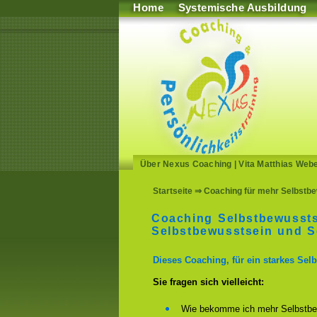
Home
Systemische Ausbildung
Über Nexus Coaching
|
Vita Matthias Web
Startseite
⇒ Coaching für mehr Selbstbe
Coaching Selbstbewussts
Selbstbewusstsein und Se
Dieses Coaching, für ein starkes Selb
Sie fragen sich vielleicht:
Wie bekomme ich mehr Selbstbe