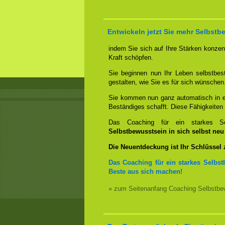
Entwickeln jetzt Sie mehr Selbstb
indem Sie sich auf Ihre Stärken konzent
Kraft schöpfen.
Sie beginnen nun Ihr Leben selbstbes
gestalten, wie Sie es für sich wünschen
Sie kommen nun ganz automatisch in ei
Beständiges schafft. Diese Fähigkeite
Das Coaching für ein starkes Sel
Selbstbewusstsein in sich selbst ne
Die Neuentdeckung ist Ihr Schlüssel
Das Coaching für ein starkes Selbst
Beste aus sich machen!
» zum Seitenanfang Coaching Selbstbew