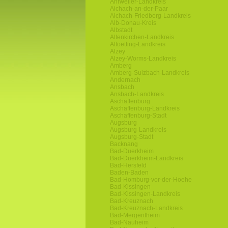
Ahrweiler-Landkreis
Aichach-an-der-Paar
Aichach-Friedberg-Landkreis
Alb-Donau-Kreis
Albstadt
Altenkirchen-Landkreis
Altoetting-Landkreis
Alzey
Alzey-Worms-Landkreis
Amberg
Amberg-Sulzbach-Landkreis
Andernach
Ansbach
Ansbach-Landkreis
Aschaffenburg
Aschaffenburg-Landkreis
Aschaffenburg-Stadt
Augsburg
Augsburg-Landkreis
Augsburg-Stadt
Backnang
Bad-Duerkheim
Bad-Duerkheim-Landkreis
Bad-Hersfeld
Baden-Baden
Bad-Homburg-vor-der-Hoehe
Bad-Kissingen
Bad-Kissingen-Landkreis
Bad-Kreuznach
Bad-Kreuznach-Landkreis
Bad-Mergentheim
Bad-Nauheim