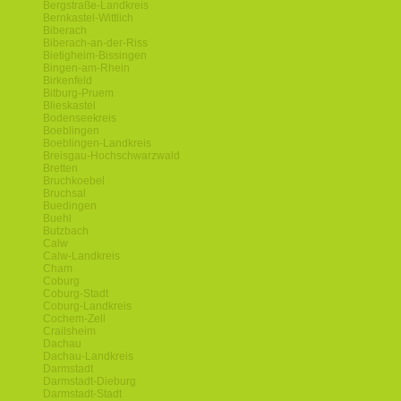
Bergstraße-Landkreis
Bernkastel-Wittlich
Biberach
Biberach-an-der-Riss
Bietigheim-Bissingen
Bingen-am-Rhein
Birkenfeld
Bitburg-Pruem
Blieskastel
Bodenseekreis
Boeblingen
Boeblingen-Landkreis
Breisgau-Hochschwarzwald
Bretten
Bruchkoebel
Bruchsal
Buedingen
Buehl
Butzbach
Calw
Calw-Landkreis
Cham
Coburg
Coburg-Stadt
Coburg-Landkreis
Cochem-Zell
Crailsheim
Dachau
Dachau-Landkreis
Darmstadt
Darmstadt-Dieburg
Darmstadt-Stadt