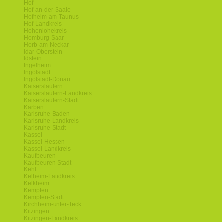
Hof
Hof-an-der-Saale
Hofheim-am-Taunus
Hof-Landkreis
Hohenlohekreis
Homburg-Saar
Horb-am-Neckar
Idar-Oberstein
Idstein
Ingelheim
Ingolstadt
Ingolstadt-Donau
Kaiserslautern
Kaiserslautern-Landkreis
Kaiserslautern-Stadt
Karben
Karlsruhe-Baden
Karlsruhe-Landkreis
Karlsruhe-Stadt
Kassel
Kassel-Hessen
Kassel-Landkreis
Kaufbeuren
Kaufbeuren-Stadt
Kehl
Kelheim-Landkreis
Kelkheim
Kempten
Kempten-Stadt
Kirchheim-unter-Teck
Kitzingen
Kitzingen-Landkreis