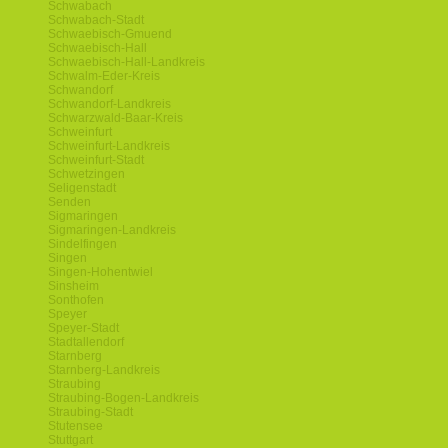
Schwabach
Schwabach-Stadt
Schwaebisch-Gmuend
Schwaebisch-Hall
Schwaebisch-Hall-Landkreis
Schwalm-Eder-Kreis
Schwandorf
Schwandorf-Landkreis
Schwarzwald-Baar-Kreis
Schweinfurt
Schweinfurt-Landkreis
Schweinfurt-Stadt
Schwetzingen
Seligenstadt
Senden
Sigmaringen
Sigmaringen-Landkreis
Sindelfingen
Singen
Singen-Hohentwiel
Sinsheim
Sonthofen
Speyer
Speyer-Stadt
Stadtallendorf
Starnberg
Starnberg-Landkreis
Straubing
Straubing-Bogen-Landkreis
Straubing-Stadt
Stutensee
Stuttgart