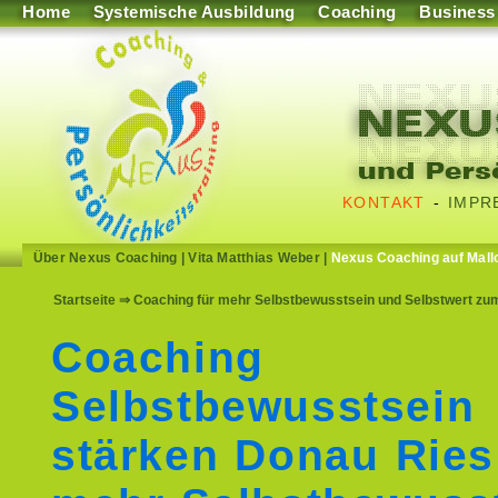
Home
Systemische Ausbildung
Coaching
Business
KONTAKT
-
IMPR
Über Nexus Coaching
|
Vita Matthias Weber
|
Nexus Coaching auf Mall
Startseite
⇒ Coaching für mehr Selbstbewusstsein und Selbstwert zu
Coaching
Selbstbewusstsein
stärken Donau Ries