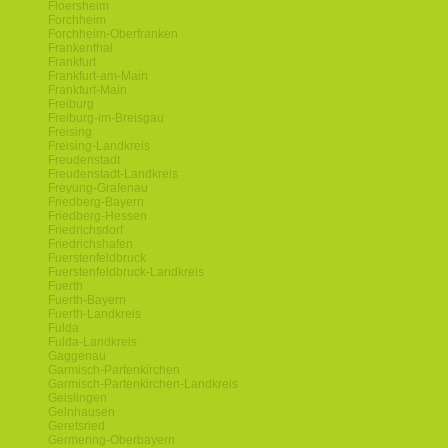
Floersheim
Forchheim
Forchheim-Oberfranken
Frankenthal
Frankfurt
Frankfurt-am-Main
Frankfurt-Main
Freiburg
Freiburg-im-Breisgau
Freising
Freising-Landkreis
Freudenstadt
Freudenstadt-Landkreis
Freyung-Grafenau
Friedberg-Bayern
Friedberg-Hessen
Friedrichsdorf
Friedrichshafen
Fuerstenfeldbruck
Fuerstenfeldbruck-Landkreis
Fuerth
Fuerth-Bayern
Fuerth-Landkreis
Fulda
Fulda-Landkreis
Gaggenau
Garmisch-Partenkirchen
Garmisch-Partenkirchen-Landkreis
Geislingen
Gelnhausen
Geretsried
Germering-Oberbayern