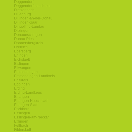
Deggendorf
Deggendorf-Landkreis
Dietzenbach
Dillenburg
Dillingen-an-der-Donau
Dillingen-Saar
Dingolfing-Landau
Ditzingen
Donaueschingen
Donau-Ries
Donnersbergkreis
Dreieich
Ebersberg
Ehingen
Eichstaett
Eislingen
Ellwangen
Emmendingen
Emmendingen-Landkreis
Enzkreis
Eppingen
Erding
Erding-Landkreis
Erlangen
Erlangen-Hoechstadt
Erlangen-Stadt
Eschborn
Esslingen
Esslingen-am-Neckar
Ettlingen
Fellbach
Filderstadt