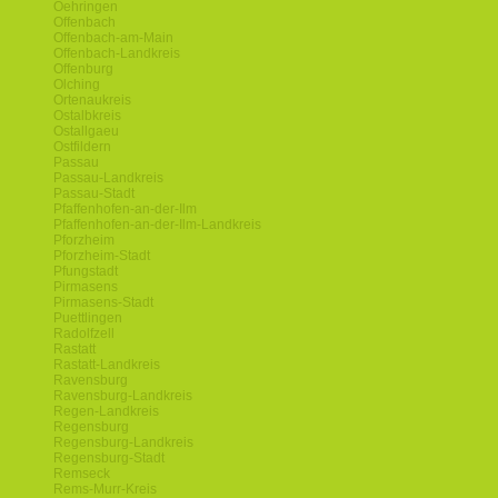
Oehringen
Offenbach
Offenbach-am-Main
Offenbach-Landkreis
Offenburg
Olching
Ortenaukreis
Ostalbkreis
Ostallgaeu
Ostfildern
Passau
Passau-Landkreis
Passau-Stadt
Pfaffenhofen-an-der-Ilm
Pfaffenhofen-an-der-Ilm-Landkreis
Pforzheim
Pforzheim-Stadt
Pfungstadt
Pirmasens
Pirmasens-Stadt
Puettlingen
Radolfzell
Rastatt
Rastatt-Landkreis
Ravensburg
Ravensburg-Landkreis
Regen-Landkreis
Regensburg
Regensburg-Landkreis
Regensburg-Stadt
Remseck
Rems-Murr-Kreis