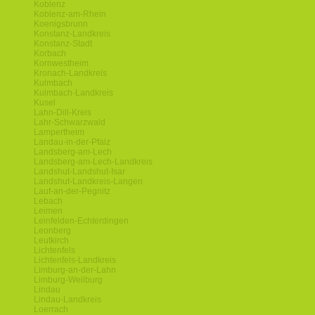
Koblenz
Koblenz-am-Rhein
Koenigsbrunn
Konstanz-Landkreis
Konstanz-Stadt
Korbach
Kornwestheim
Kronach-Landkreis
Kulmbach
Kulmbach-Landkreis
Kusel
Lahn-Dill-Kreis
Lahr-Schwarzwald
Lampertheim
Landau-in-der-Pfalz
Landsberg-am-Lech
Landsberg-am-Lech-Landkreis
Landshut-Landshut-Isar
Landshut-Landkreis-Langen
Lauf-an-der-Pegnitz
Lebach
Leimen
Leinfelden-Echterdingen
Leonberg
Leutkirch
Lichtenfels
Lichtenfels-Landkreis
Limburg-an-der-Lahn
Limburg-Weilburg
Lindau
Lindau-Landkreis
Loerrach