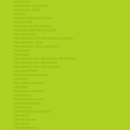
Muenchen
Muenchen-Landkreis
Muenchen-Stadt
Nagold
Neckar-Odenwald-Kreis
Neckarsulm
Neuburg-an-der-Donau
Neuburg-Schrobenhausen
Neu-Isenburg
Neumarkt-in-der-Oberpfalz-Landkreis
Neunkirchen-Saar
Neunkirchen-Saar-Landkreis
Neusaess
Neustadt
Neustadt-an-der-Aisch-Bad-Windsheim
Neustadt-an-der-Waldnaab
Neustadt-an-der-Weinstrasse
Neustadt-Pfalz
Neustadt-Weinstrasse
Neu-Ulm
Neu-Ulm-Landkreis
Neuwied
Neuwied-Landkreis
Nuernberg
Nuernberger-Land
Nuernberg-Stadt
Nuertingen
Oberallgaeu-Landkreis
Oberkirch
Obertshausen
Oberursel
Odenwaldkreis