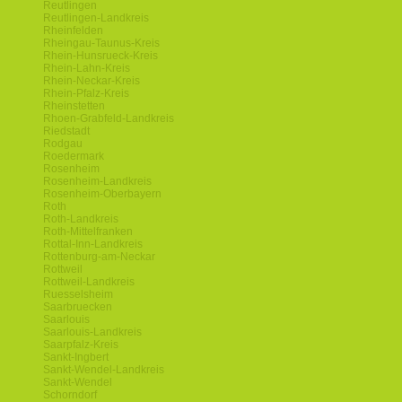
Reutlingen
Reutlingen-Landkreis
Rheinfelden
Rheingau-Taunus-Kreis
Rhein-Hunsrueck-Kreis
Rhein-Lahn-Kreis
Rhein-Neckar-Kreis
Rhein-Pfalz-Kreis
Rheinstetten
Rhoen-Grabfeld-Landkreis
Riedstadt
Rodgau
Roedermark
Rosenheim
Rosenheim-Landkreis
Rosenheim-Oberbayern
Roth
Roth-Landkreis
Roth-Mittelfranken
Rottal-Inn-Landkreis
Rottenburg-am-Neckar
Rottweil
Rottweil-Landkreis
Ruesselsheim
Saarbruecken
Saarlouis
Saarlouis-Landkreis
Saarpfalz-Kreis
Sankt-Ingbert
Sankt-Wendel-Landkreis
Sankt-Wendel
Schorndorf