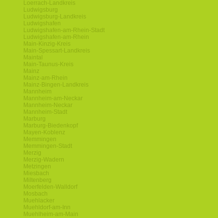
Loerrach-Landkreis
Ludwigsburg
Ludwigsburg-Landkreis
Ludwigshafen
Ludwigshafen-am-Rhein-Stadt
Ludwigshafen-am-Rhein
Main-Kinzig-Kreis
Main-Spessart-Landkreis
Maintal
Main-Taunus-Kreis
Mainz
Mainz-am-Rhein
Mainz-Bingen-Landkreis
Mannheim
Mannheim-am-Neckar
Mannheim-Neckar
Mannheim-Stadt
Marburg
Marburg-Biedenkopf
Mayen-Koblenz
Memmingen
Memmingen-Stadt
Merzig
Merzig-Wadern
Metzingen
Miesbach
Miltenberg
Moerfelden-Walldorf
Mosbach
Muehlacker
Muehldorf-am-Inn
Muehlheim-am-Main