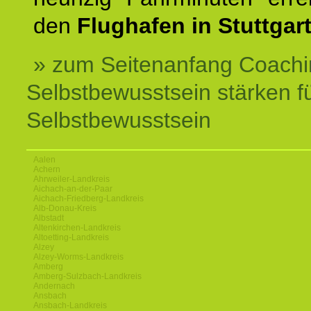
den
Flughafen in Stuttgart
» zum Seitenanfang Coachi
Selbstbewusstsein stärken f
Selbstbewusstsein
Aalen
Achern
Ahrweiler-Landkreis
Aichach-an-der-Paar
Aichach-Friedberg-Landkreis
Alb-Donau-Kreis
Albstadt
Altenkirchen-Landkreis
Altoetting-Landkreis
Alzey
Alzey-Worms-Landkreis
Amberg
Amberg-Sulzbach-Landkreis
Andernach
Ansbach
Ansbach-Landkreis