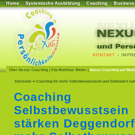
Home
Systemische Ausbildung
Coaching
Business
KONTAKT
-
IMPR
Über Nexus Coaching
|
Vita Matthias Weber
|
Nexus Coaching auf Mall
Startseite
⇒ Coaching für mehr Selbstbewusstsein und Selbstwert zu
Coaching
Selbstbewusstsein
stärken Deggendorf