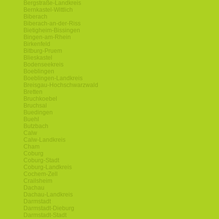
Bergstraße-Landkreis
Bernkastel-Wittlich
Biberach
Biberach-an-der-Riss
Bietigheim-Bissingen
Bingen-am-Rhein
Birkenfeld
Bitburg-Pruem
Blieskastel
Bodenseekreis
Boeblingen
Boeblingen-Landkreis
Breisgau-Hochschwarzwald
Bretten
Bruchkoebel
Bruchsal
Buedingen
Buehl
Butzbach
Calw
Calw-Landkreis
Cham
Coburg
Coburg-Stadt
Coburg-Landkreis
Cochem-Zell
Crailsheim
Dachau
Dachau-Landkreis
Darmstadt
Darmstadt-Dieburg
Darmstadt-Stadt