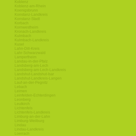
Koblenz
Koblenz-am-Rhein
Koenigsbrunn
Konstanz-Landkreis
Konstanz-Stadt
Korbach
Kornwestheim
Kronach-Landkreis
Kulmbach
Kulmbach-Landkreis
Kusel
Lahn-Dill-Kreis
Lahr-Schwarzwald
Lampertheim
Landau-in-der-Pfalz
Landsberg-am-Lech
Landsberg-am-Lech-Landkreis
Landshut-Landshut-Isar
Landshut-Landkreis-Langen
Lauf-an-der-Pegnitz
Lebach
Leimen
Leinfelden-Echterdingen
Leonberg
Leutkirch
Lichtenfels
Lichtenfels-Landkreis
Limburg-an-der-Lahn
Limburg-Weilburg
Lindau
Lindau-Landkreis
Loerrach