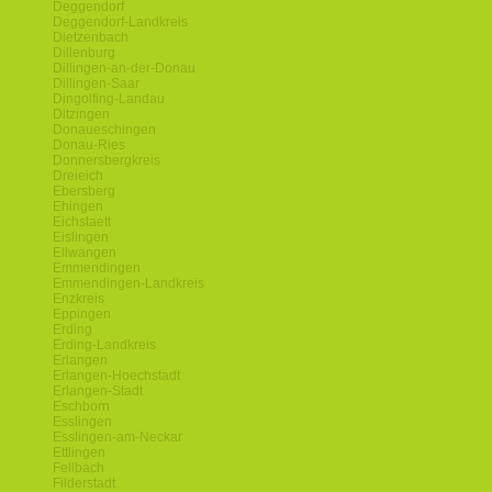
Deggendorf
Deggendorf-Landkreis
Dietzenbach
Dillenburg
Dillingen-an-der-Donau
Dillingen-Saar
Dingolfing-Landau
Ditzingen
Donaueschingen
Donau-Ries
Donnersbergkreis
Dreieich
Ebersberg
Ehingen
Eichstaett
Eislingen
Ellwangen
Emmendingen
Emmendingen-Landkreis
Enzkreis
Eppingen
Erding
Erding-Landkreis
Erlangen
Erlangen-Hoechstadt
Erlangen-Stadt
Eschborn
Esslingen
Esslingen-am-Neckar
Ettlingen
Fellbach
Filderstadt