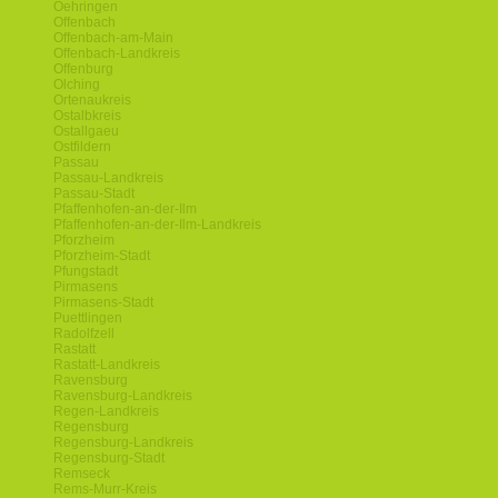
Oehringen
Offenbach
Offenbach-am-Main
Offenbach-Landkreis
Offenburg
Olching
Ortenaukreis
Ostalbkreis
Ostallgaeu
Ostfildern
Passau
Passau-Landkreis
Passau-Stadt
Pfaffenhofen-an-der-Ilm
Pfaffenhofen-an-der-Ilm-Landkreis
Pforzheim
Pforzheim-Stadt
Pfungstadt
Pirmasens
Pirmasens-Stadt
Puettlingen
Radolfzell
Rastatt
Rastatt-Landkreis
Ravensburg
Ravensburg-Landkreis
Regen-Landkreis
Regensburg
Regensburg-Landkreis
Regensburg-Stadt
Remseck
Rems-Murr-Kreis