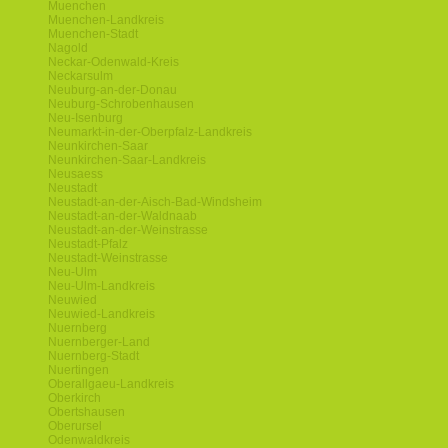
Muenchen
Muenchen-Landkreis
Muenchen-Stadt
Nagold
Neckar-Odenwald-Kreis
Neckarsulm
Neuburg-an-der-Donau
Neuburg-Schrobenhausen
Neu-Isenburg
Neumarkt-in-der-Oberpfalz-Landkreis
Neunkirchen-Saar
Neunkirchen-Saar-Landkreis
Neusaess
Neustadt
Neustadt-an-der-Aisch-Bad-Windsheim
Neustadt-an-der-Waldnaab
Neustadt-an-der-Weinstrasse
Neustadt-Pfalz
Neustadt-Weinstrasse
Neu-Ulm
Neu-Ulm-Landkreis
Neuwied
Neuwied-Landkreis
Nuernberg
Nuernberger-Land
Nuernberg-Stadt
Nuertingen
Oberallgaeu-Landkreis
Oberkirch
Obertshausen
Oberursel
Odenwaldkreis