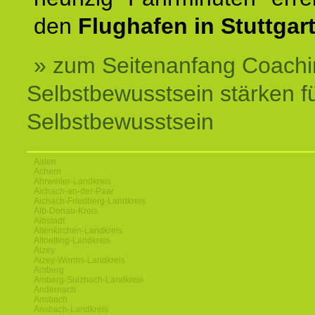
den
Flughafen in Stuttgart
» zum Seitenanfang Coachi
Selbstbewusstsein stärken f
Selbstbewusstsein
Aalen
Achern
Ahrweiler-Landkreis
Aichach-an-der-Paar
Aichach-Friedberg-Landkreis
Alb-Donau-Kreis
Albstadt
Altenkirchen-Landkreis
Altoetting-Landkreis
Alzey
Alzey-Worms-Landkreis
Amberg
Amberg-Sulzbach-Landkreis
Andernach
Ansbach
Ansbach-Landkreis