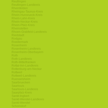
Reutlingen
Reutlingen-Landkreis
Rheinfelden
Rheingau-Taunus-Kreis
Rhein-Hunsrueck-Kreis
Rhein-Lahn-Kreis
Rhein-Neckar-Kreis
Rhein-Pfalz-Kreis
Rheinstetten
Rhoen-Grabfeld-Landkreis
Riedstadt
Rodgau
Roedermark
Rosenheim
Rosenheim-Landkreis
Rosenheim-Oberbayern
Roth
Roth-Landkreis
Roth-Mittelfranken
Rottal-Inn-Landkreis
Rottenburg-am-Neckar
Rottweil
Rottweil-Landkreis
Ruesselsheim
Saarbruecken
Saarlouis
Saarlouis-Landkreis
Saarpfalz-Kreis
Sankt-Ingbert
Sankt-Wendel-Landkreis
Sankt-Wendel
Schorndorf