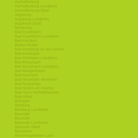
Aschaffenburg
Aschaffenburg-Landkreis
Aschaffenburg-Stadt
Augsburg
Augsburg-Landkreis
Augsburg-Stadt
Backnang
Bad-Duerkheim
Bad-Duerkheim-Landkreis
Bad-Hersfeld
Baden-Baden
Bad-Homburg-vor-der-Hoehe
Bad-Kissingen
Bad-Kissingen-Landkreis
Bad-Kreuznach
Bad-Kreuznach-Landkreis
Bad-Mergentheim
Bad-Nauheim
Bad-Neuenahr-Ahrweiler
Bad-Rappenau
Bad-Soden-am-Taunus
Bad-Toelz-Wolfratshausen
Bad-Vilbel
Balingen
Bamberg
Bamberg-Landkreis
Baunatal
Bayreuth
Bayreuth-Landkreis
Bayreuth-Stadt
Bensheim
Berchtesgadener-Land