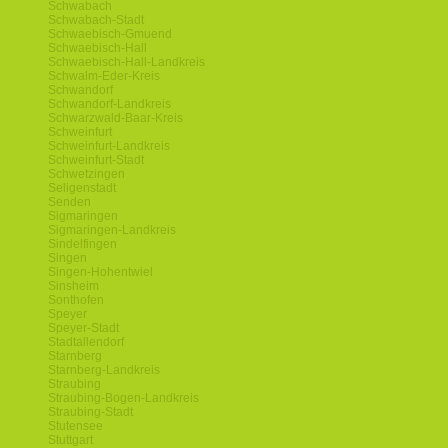
Schwabach
Schwabach-Stadt
Schwaebisch-Gmuend
Schwaebisch-Hall
Schwaebisch-Hall-Landkreis
Schwalm-Eder-Kreis
Schwandorf
Schwandorf-Landkreis
Schwarzwald-Baar-Kreis
Schweinfurt
Schweinfurt-Landkreis
Schweinfurt-Stadt
Schwetzingen
Seligenstadt
Senden
Sigmaringen
Sigmaringen-Landkreis
Sindelfingen
Singen
Singen-Hohentwiel
Sinsheim
Sonthofen
Speyer
Speyer-Stadt
Stadtallendorf
Starnberg
Starnberg-Landkreis
Straubing
Straubing-Bogen-Landkreis
Straubing-Stadt
Stutensee
Stuttgart