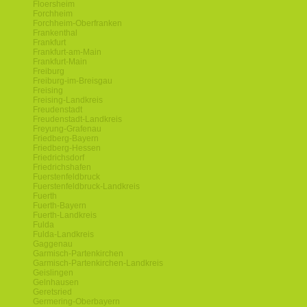
Floersheim
Forchheim
Forchheim-Oberfranken
Frankenthal
Frankfurt
Frankfurt-am-Main
Frankfurt-Main
Freiburg
Freiburg-im-Breisgau
Freising
Freising-Landkreis
Freudenstadt
Freudenstadt-Landkreis
Freyung-Grafenau
Friedberg-Bayern
Friedberg-Hessen
Friedrichsdorf
Friedrichshafen
Fuerstenfeldbruck
Fuerstenfeldbruck-Landkreis
Fuerth
Fuerth-Bayern
Fuerth-Landkreis
Fulda
Fulda-Landkreis
Gaggenau
Garmisch-Partenkirchen
Garmisch-Partenkirchen-Landkreis
Geislingen
Gelnhausen
Geretsried
Germering-Oberbayern