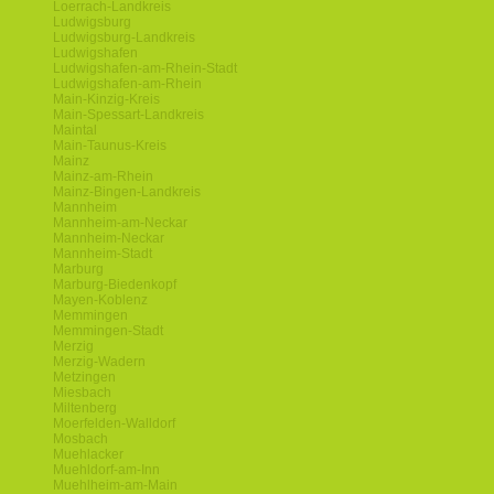
Loerrach-Landkreis
Ludwigsburg
Ludwigsburg-Landkreis
Ludwigshafen
Ludwigshafen-am-Rhein-Stadt
Ludwigshafen-am-Rhein
Main-Kinzig-Kreis
Main-Spessart-Landkreis
Maintal
Main-Taunus-Kreis
Mainz
Mainz-am-Rhein
Mainz-Bingen-Landkreis
Mannheim
Mannheim-am-Neckar
Mannheim-Neckar
Mannheim-Stadt
Marburg
Marburg-Biedenkopf
Mayen-Koblenz
Memmingen
Memmingen-Stadt
Merzig
Merzig-Wadern
Metzingen
Miesbach
Miltenberg
Moerfelden-Walldorf
Mosbach
Muehlacker
Muehldorf-am-Inn
Muehlheim-am-Main