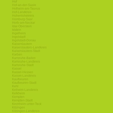
Hof
Hof-an-der-Saale
Hofheim-am-Taunus
Hof-Landkreis
Hohenlohekreis
Homburg-Saar
Horb-am-Neckar
Idar-Oberstein
Idstein
Ingelheim
Ingolstadt
Ingolstadt-Donau
Kaiserslautern
Kaiserslautern-Landkreis
Kaiserslautern-Stadt
Karben
Karlsruhe-Baden
Karlsruhe-Landkreis
Karlsruhe-Stadt
Kassel
Kassel-Hessen
Kassel-Landkreis
Kaufbeuren
Kaufbeuren-Stadt
Kehl
Kelheim-Landkreis
Kelkheim
Kempten
Kempten-Stadt
Kirchheim-unter-Teck
Kitzingen
Kitzingen-Landkreis