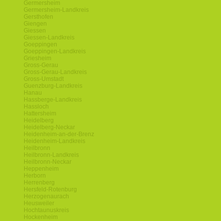
Germersheim
Germersheim-Landkreis
Gersthofen
Giengen
Giessen
Giessen-Landkreis
Goeppingen
Goeppingen-Landkreis
Griesheim
Gross-Gerau
Gross-Gerau-Landkreis
Gross-Umstadt
Guenzburg-Landkreis
Hanau
Hassberge-Landkreis
Hassloch
Hattersheim
Heidelberg
Heidelberg-Neckar
Heidenheim-an-der-Brenz
Heidenheim-Landkreis
Heilbronn
Heilbronn-Landkreis
Heilbronn-Neckar
Heppenheim
Herborn
Herrenberg
Hersfeld-Rotenburg
Herzogenaurach
Heusweiler
Hochtaunuskreis
Hockenheim