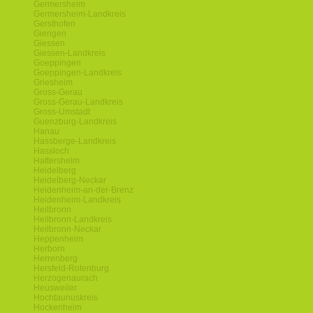
Germersheim
Germersheim-Landkreis
Gersthofen
Giengen
Giessen
Giessen-Landkreis
Goeppingen
Goeppingen-Landkreis
Griesheim
Gross-Gerau
Gross-Gerau-Landkreis
Gross-Umstadt
Guenzburg-Landkreis
Hanau
Hassberge-Landkreis
Hassloch
Hattersheim
Heidelberg
Heidelberg-Neckar
Heidenheim-an-der-Brenz
Heidenheim-Landkreis
Heilbronn
Heilbronn-Landkreis
Heilbronn-Neckar
Heppenheim
Herborn
Herrenberg
Hersfeld-Rotenburg
Herzogenaurach
Heusweiler
Hochtaunuskreis
Hockenheim