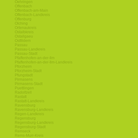
Oehringen
Offenbach
Offenbach-am-Main
Offenbach-Landkreis
Offenburg
Olching
Ortenaukreis
Ostalbkreis
Ostallgaeu
Ostfildern
Passau
Passau-Landkreis
Passau-Stadt
Pfaffenhofen-an-der-Ilm
Pfaffenhofen-an-der-Ilm-Landkreis
Pforzheim
Pforzheim-Stadt
Pfungstadt
Pirmasens
Pirmasens-Stadt
Puettlingen
Radolfzell
Rastatt
Rastatt-Landkreis
Ravensburg
Ravensburg-Landkreis
Regen-Landkreis
Regensburg
Regensburg-Landkreis
Regensburg-Stadt
Remseck
Rems-Murr-Kreis