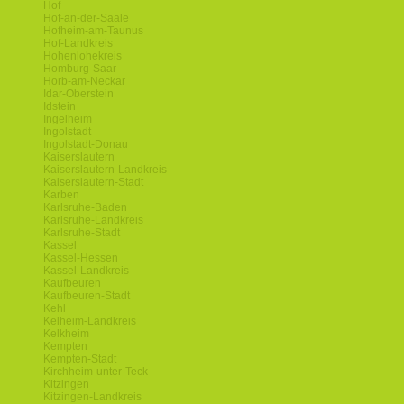
Hof
Hof-an-der-Saale
Hofheim-am-Taunus
Hof-Landkreis
Hohenlohekreis
Homburg-Saar
Horb-am-Neckar
Idar-Oberstein
Idstein
Ingelheim
Ingolstadt
Ingolstadt-Donau
Kaiserslautern
Kaiserslautern-Landkreis
Kaiserslautern-Stadt
Karben
Karlsruhe-Baden
Karlsruhe-Landkreis
Karlsruhe-Stadt
Kassel
Kassel-Hessen
Kassel-Landkreis
Kaufbeuren
Kaufbeuren-Stadt
Kehl
Kelheim-Landkreis
Kelkheim
Kempten
Kempten-Stadt
Kirchheim-unter-Teck
Kitzingen
Kitzingen-Landkreis