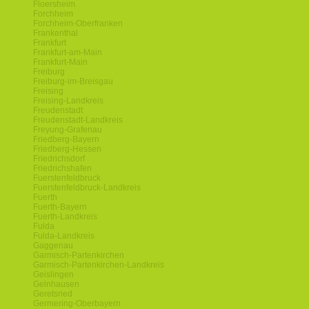
Floersheim
Forchheim
Forchheim-Oberfranken
Frankenthal
Frankfurt
Frankfurt-am-Main
Frankfurt-Main
Freiburg
Freiburg-im-Breisgau
Freising
Freising-Landkreis
Freudenstadt
Freudenstadt-Landkreis
Freyung-Grafenau
Friedberg-Bayern
Friedberg-Hessen
Friedrichsdorf
Friedrichshafen
Fuerstenfeldbruck
Fuerstenfeldbruck-Landkreis
Fuerth
Fuerth-Bayern
Fuerth-Landkreis
Fulda
Fulda-Landkreis
Gaggenau
Garmisch-Partenkirchen
Garmisch-Partenkirchen-Landkreis
Geislingen
Gelnhausen
Geretsried
Germering-Oberbayern