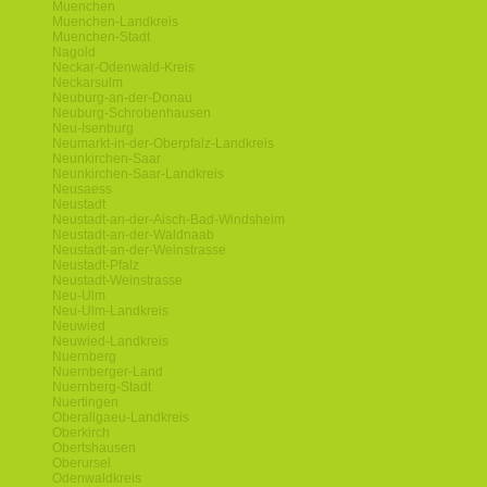
Muenchen
Muenchen-Landkreis
Muenchen-Stadt
Nagold
Neckar-Odenwald-Kreis
Neckarsulm
Neuburg-an-der-Donau
Neuburg-Schrobenhausen
Neu-Isenburg
Neumarkt-in-der-Oberpfalz-Landkreis
Neunkirchen-Saar
Neunkirchen-Saar-Landkreis
Neusaess
Neustadt
Neustadt-an-der-Aisch-Bad-Windsheim
Neustadt-an-der-Waldnaab
Neustadt-an-der-Weinstrasse
Neustadt-Pfalz
Neustadt-Weinstrasse
Neu-Ulm
Neu-Ulm-Landkreis
Neuwied
Neuwied-Landkreis
Nuernberg
Nuernberger-Land
Nuernberg-Stadt
Nuertingen
Oberallgaeu-Landkreis
Oberkirch
Obertshausen
Oberursel
Odenwaldkreis