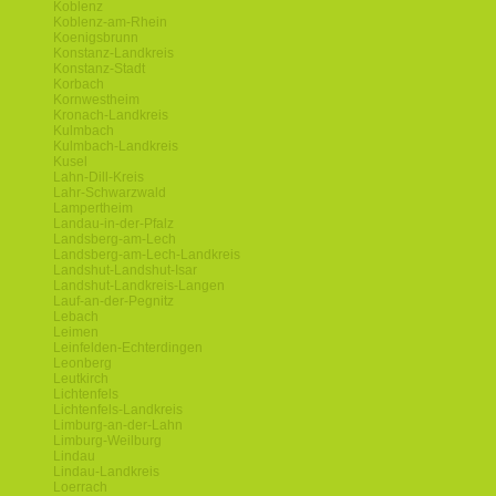
Koblenz
Koblenz-am-Rhein
Koenigsbrunn
Konstanz-Landkreis
Konstanz-Stadt
Korbach
Kornwestheim
Kronach-Landkreis
Kulmbach
Kulmbach-Landkreis
Kusel
Lahn-Dill-Kreis
Lahr-Schwarzwald
Lampertheim
Landau-in-der-Pfalz
Landsberg-am-Lech
Landsberg-am-Lech-Landkreis
Landshut-Landshut-Isar
Landshut-Landkreis-Langen
Lauf-an-der-Pegnitz
Lebach
Leimen
Leinfelden-Echterdingen
Leonberg
Leutkirch
Lichtenfels
Lichtenfels-Landkreis
Limburg-an-der-Lahn
Limburg-Weilburg
Lindau
Lindau-Landkreis
Loerrach