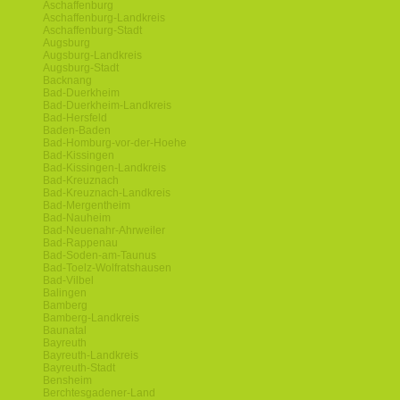
Aschaffenburg
Aschaffenburg-Landkreis
Aschaffenburg-Stadt
Augsburg
Augsburg-Landkreis
Augsburg-Stadt
Backnang
Bad-Duerkheim
Bad-Duerkheim-Landkreis
Bad-Hersfeld
Baden-Baden
Bad-Homburg-vor-der-Hoehe
Bad-Kissingen
Bad-Kissingen-Landkreis
Bad-Kreuznach
Bad-Kreuznach-Landkreis
Bad-Mergentheim
Bad-Nauheim
Bad-Neuenahr-Ahrweiler
Bad-Rappenau
Bad-Soden-am-Taunus
Bad-Toelz-Wolfratshausen
Bad-Vilbel
Balingen
Bamberg
Bamberg-Landkreis
Baunatal
Bayreuth
Bayreuth-Landkreis
Bayreuth-Stadt
Bensheim
Berchtesgadener-Land