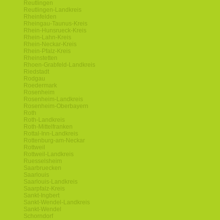
Reutlingen
Reutlingen-Landkreis
Rheinfelden
Rheingau-Taunus-Kreis
Rhein-Hunsrueck-Kreis
Rhein-Lahn-Kreis
Rhein-Neckar-Kreis
Rhein-Pfalz-Kreis
Rheinstetten
Rhoen-Grabfeld-Landkreis
Riedstadt
Rodgau
Roedermark
Rosenheim
Rosenheim-Landkreis
Rosenheim-Oberbayern
Roth
Roth-Landkreis
Roth-Mittelfranken
Rottal-Inn-Landkreis
Rottenburg-am-Neckar
Rottweil
Rottweil-Landkreis
Ruesselsheim
Saarbruecken
Saarlouis
Saarlouis-Landkreis
Saarpfalz-Kreis
Sankt-Ingbert
Sankt-Wendel-Landkreis
Sankt-Wendel
Schorndorf