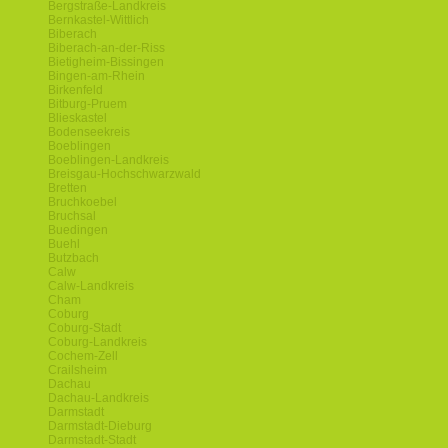
Bergstraße-Landkreis
Bernkastel-Wittlich
Biberach
Biberach-an-der-Riss
Bietigheim-Bissingen
Bingen-am-Rhein
Birkenfeld
Bitburg-Pruem
Blieskastel
Bodenseekreis
Boeblingen
Boeblingen-Landkreis
Breisgau-Hochschwarzwald
Bretten
Bruchkoebel
Bruchsal
Buedingen
Buehl
Butzbach
Calw
Calw-Landkreis
Cham
Coburg
Coburg-Stadt
Coburg-Landkreis
Cochem-Zell
Crailsheim
Dachau
Dachau-Landkreis
Darmstadt
Darmstadt-Dieburg
Darmstadt-Stadt