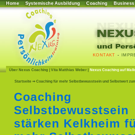
Home
Systemische Ausbildung
Coaching
Business
KONTAKT
-
IMPR
Über Nexus Coaching
|
Vita Matthias Weber
|
Nexus Coaching auf Mall
Startseite
⇒ Coaching für mehr Selbstbewusstsein und Selbstwert zu
Coaching
Selbstbewusstsein
stärken Kelkheim f