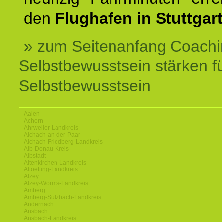
den
Flughafen in Stuttgart
» zum Seitenanfang Coachi
Selbstbewusstsein stärken f
Selbstbewusstsein
Aalen
Achern
Ahrweiler-Landkreis
Aichach-an-der-Paar
Aichach-Friedberg-Landkreis
Alb-Donau-Kreis
Albstadt
Altenkirchen-Landkreis
Altoetting-Landkreis
Alzey
Alzey-Worms-Landkreis
Amberg
Amberg-Sulzbach-Landkreis
Andernach
Ansbach
Ansbach-Landkreis