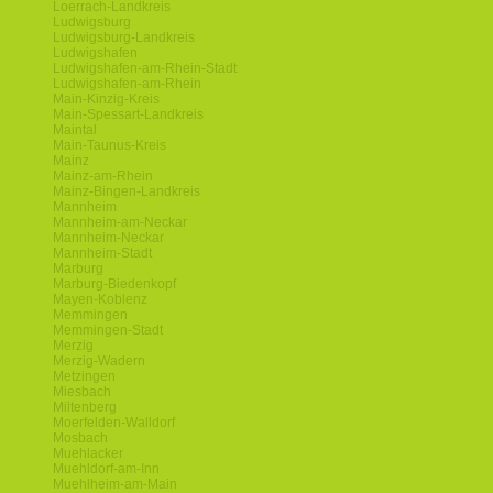
Loerrach-Landkreis
Ludwigsburg
Ludwigsburg-Landkreis
Ludwigshafen
Ludwigshafen-am-Rhein-Stadt
Ludwigshafen-am-Rhein
Main-Kinzig-Kreis
Main-Spessart-Landkreis
Maintal
Main-Taunus-Kreis
Mainz
Mainz-am-Rhein
Mainz-Bingen-Landkreis
Mannheim
Mannheim-am-Neckar
Mannheim-Neckar
Mannheim-Stadt
Marburg
Marburg-Biedenkopf
Mayen-Koblenz
Memmingen
Memmingen-Stadt
Merzig
Merzig-Wadern
Metzingen
Miesbach
Miltenberg
Moerfelden-Walldorf
Mosbach
Muehlacker
Muehldorf-am-Inn
Muehlheim-am-Main