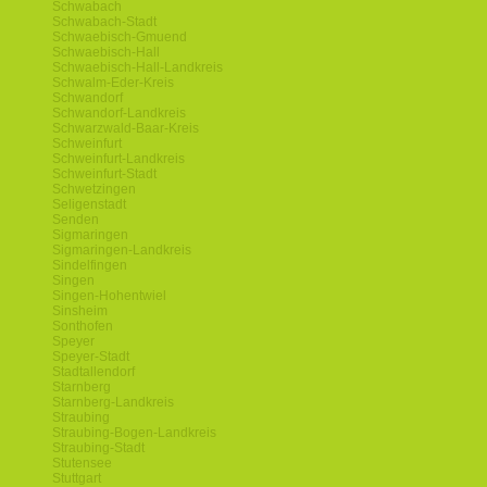
Schwabach
Schwabach-Stadt
Schwaebisch-Gmuend
Schwaebisch-Hall
Schwaebisch-Hall-Landkreis
Schwalm-Eder-Kreis
Schwandorf
Schwandorf-Landkreis
Schwarzwald-Baar-Kreis
Schweinfurt
Schweinfurt-Landkreis
Schweinfurt-Stadt
Schwetzingen
Seligenstadt
Senden
Sigmaringen
Sigmaringen-Landkreis
Sindelfingen
Singen
Singen-Hohentwiel
Sinsheim
Sonthofen
Speyer
Speyer-Stadt
Stadtallendorf
Starnberg
Starnberg-Landkreis
Straubing
Straubing-Bogen-Landkreis
Straubing-Stadt
Stutensee
Stuttgart