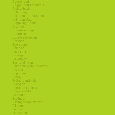
Deggendorf
Deggendorf-Landkreis
Dietzenbach
Dillenburg
Dillingen-an-der-Donau
Dillingen-Saar
Dingolfing-Landau
Ditzingen
Donaueschingen
Donau-Ries
Donnersbergkreis
Dreieich
Ebersberg
Ehingen
Eichstaett
Eislingen
Ellwangen
Emmendingen
Emmendingen-Landkreis
Enzkreis
Eppingen
Erding
Erding-Landkreis
Erlangen
Erlangen-Hoechstadt
Erlangen-Stadt
Eschborn
Esslingen
Esslingen-am-Neckar
Ettlingen
Fellbach
Filderstadt