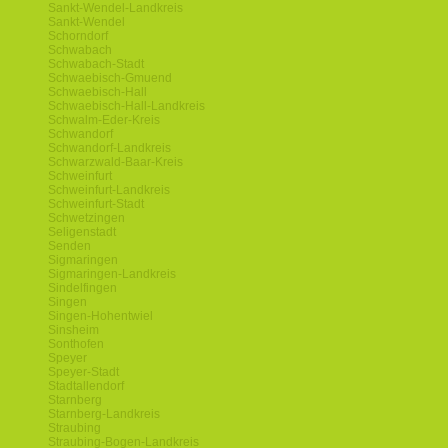
Sankt-Wendel-Landkreis
Sankt-Wendel
Schorndorf
Schwabach
Schwabach-Stadt
Schwaebisch-Gmuend
Schwaebisch-Hall
Schwaebisch-Hall-Landkreis
Schwalm-Eder-Kreis
Schwandorf
Schwandorf-Landkreis
Schwarzwald-Baar-Kreis
Schweinfurt
Schweinfurt-Landkreis
Schweinfurt-Stadt
Schwetzingen
Seligenstadt
Senden
Sigmaringen
Sigmaringen-Landkreis
Sindelfingen
Singen
Singen-Hohentwiel
Sinsheim
Sonthofen
Speyer
Speyer-Stadt
Stadtallendorf
Starnberg
Starnberg-Landkreis
Straubing
Straubing-Bogen-Landkreis