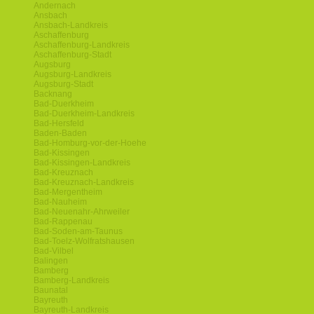
Andernach
Ansbach
Ansbach-Landkreis
Aschaffenburg
Aschaffenburg-Landkreis
Aschaffenburg-Stadt
Augsburg
Augsburg-Landkreis
Augsburg-Stadt
Backnang
Bad-Duerkheim
Bad-Duerkheim-Landkreis
Bad-Hersfeld
Baden-Baden
Bad-Homburg-vor-der-Hoehe
Bad-Kissingen
Bad-Kissingen-Landkreis
Bad-Kreuznach
Bad-Kreuznach-Landkreis
Bad-Mergentheim
Bad-Nauheim
Bad-Neuenahr-Ahrweiler
Bad-Rappenau
Bad-Soden-am-Taunus
Bad-Toelz-Wolfratshausen
Bad-Vilbel
Balingen
Bamberg
Bamberg-Landkreis
Baunatal
Bayreuth
Bayreuth-Landkreis