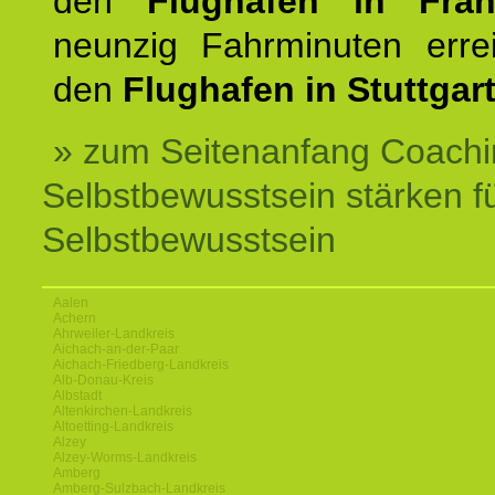
den
Flughafen in Fra
neunzig Fahrminuten erre
den
Flughafen in Stuttgart
» zum Seitenanfang Coachi
Selbstbewusstsein stärken f
Selbstbewusstsein
Aalen
Achern
Ahrweiler-Landkreis
Aichach-an-der-Paar
Aichach-Friedberg-Landkreis
Alb-Donau-Kreis
Albstadt
Altenkirchen-Landkreis
Altoetting-Landkreis
Alzey
Alzey-Worms-Landkreis
Amberg
Amberg-Sulzbach-Landkreis