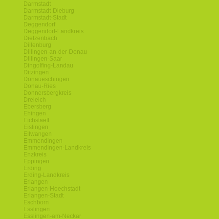
Darmstadt
Darmstadt-Dieburg
Darmstadt-Stadt
Deggendorf
Deggendorf-Landkreis
Dietzenbach
Dillenburg
Dillingen-an-der-Donau
Dillingen-Saar
Dingolfing-Landau
Ditzingen
Donaueschingen
Donau-Ries
Donnersbergkreis
Dreieich
Ebersberg
Ehingen
Eichstaett
Eislingen
Ellwangen
Emmendingen
Emmendingen-Landkreis
Enzkreis
Eppingen
Erding
Erding-Landkreis
Erlangen
Erlangen-Hoechstadt
Erlangen-Stadt
Eschborn
Esslingen
Esslingen-am-Neckar