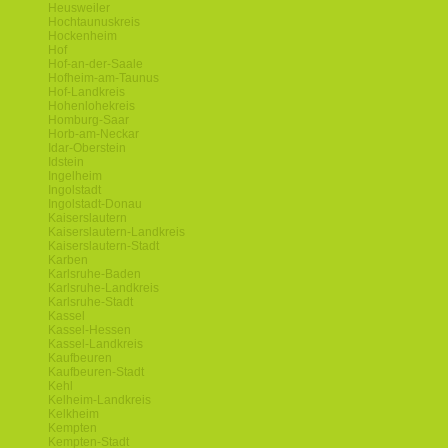
Heusweiler
Hochtaunuskreis
Hockenheim
Hof
Hof-an-der-Saale
Hofheim-am-Taunus
Hof-Landkreis
Hohenlohekreis
Homburg-Saar
Horb-am-Neckar
Idar-Oberstein
Idstein
Ingelheim
Ingolstadt
Ingolstadt-Donau
Kaiserslautern
Kaiserslautern-Landkreis
Kaiserslautern-Stadt
Karben
Karlsruhe-Baden
Karlsruhe-Landkreis
Karlsruhe-Stadt
Kassel
Kassel-Hessen
Kassel-Landkreis
Kaufbeuren
Kaufbeuren-Stadt
Kehl
Kelheim-Landkreis
Kelkheim
Kempten
Kempten-Stadt