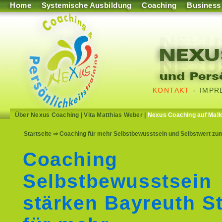
Home
Systemische Ausbildung
Coaching
Business
KONTAKT
-
IMPR
Über Nexus Coaching
|
Vita Matthias Weber
|
Nexus Coaching auf Mall
Startseite
⇒ Coaching für mehr Selbstbewusstsein und Selbstwert zum
Coaching
Selbstbewusstsein
stärken Bayreuth S