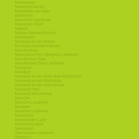
Muehlacker
Muehldorf-am-Inn
Muehlheim-am-Main
Muenchen
Muenchen-Landkreis
Muenchen-Stadt
Nagold
Neckar-Odenwald-Kreis
Neckarsulm
Neuburg-an-der-Donau
Neuburg-Schrobenhausen
Neu-Isenburg
Neumarkt-in-der-Oberpfalz-Landkreis
Neunkirchen-Saar
Neunkirchen-Saar-Landkreis
Neusaess
Neustadt
Neustadt-an-der-Aisch-Bad-Windsheim
Neustadt-an-der-Waldnaab
Neustadt-an-der-Weinstrasse
Neustadt-Pfalz
Neustadt-Weinstrasse
Neu-Ulm
Neu-Ulm-Landkreis
Neuwied
Neuwied-Landkreis
Nuernberg
Nuernberger-Land
Nuernberg-Stadt
Nuertingen
Oberallgaeu-Landkreis
Oberkirch