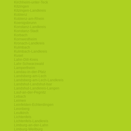
Kirchheim-unter-Teck
Kitzingen
Kitzingen-Landkreis
Koblenz
Koblenz-am-Rhein
Koenigsbrunn
Konstanz-Landkreis
Konstanz-Stadt
Korbach
Kornwestheim
Kronach-Landkreis
Kulmbach
Kulmbach-Landkreis
Kusel
Lahn-Dill-Kreis
Lahr-Schwarzwald
Lampertheim
Landau-in-der-Pfalz
Landsberg-am-Lech
Landsberg-am-Lech-Landkreis
Landshut-Landshut-Isar
Landshut-Landkreis-Langen
Lauf-an-der-Pegnitz
Lebach
Leimen
Leinfelden-Echterdingen
Leonberg
Leutkirch
Lichtenfels
Lichtenfels-Landkreis
Limburg-an-der-Lahn
Limburg-Weilburg