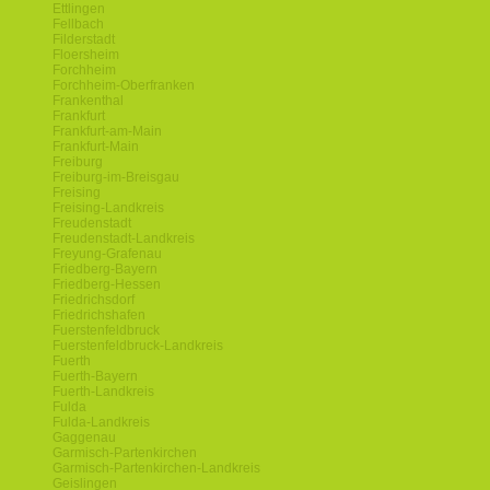
Ettlingen
Fellbach
Filderstadt
Floersheim
Forchheim
Forchheim-Oberfranken
Frankenthal
Frankfurt
Frankfurt-am-Main
Frankfurt-Main
Freiburg
Freiburg-im-Breisgau
Freising
Freising-Landkreis
Freudenstadt
Freudenstadt-Landkreis
Freyung-Grafenau
Friedberg-Bayern
Friedberg-Hessen
Friedrichsdorf
Friedrichshafen
Fuerstenfeldbruck
Fuerstenfeldbruck-Landkreis
Fuerth
Fuerth-Bayern
Fuerth-Landkreis
Fulda
Fulda-Landkreis
Gaggenau
Garmisch-Partenkirchen
Garmisch-Partenkirchen-Landkreis
Geislingen