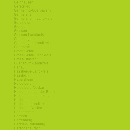
Gelnhausen
Geretsried
Germering-Oberbayern
Germersheim
Germersheim-Landkreis
Gersthofen
Giengen
Giessen
Giessen-Landkreis
Goeppingen
Goeppingen-Landkreis
Griesheim
Gross-Gerau
Gross-Gerau-Landkreis
Gross-Umstadt
Guenzburg-Landkreis
Hanau
Hassberge-Landkreis
Hassloch
Hattersheim
Heidelberg
Heidelberg-Neckar
Heidenheim-an-der-Brenz
Heidenheim-Landkreis
Heilbronn
Heilbronn-Landkreis
Heilbronn-Neckar
Heppenheim
Herborn
Herrenberg
Hersfeld-Rotenburg
Herzogenaurach