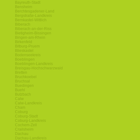
Bayreuth-Stadt
Bensheim
Berchtesgadener-Land
Bergstraße-Landkreis
Bernkastel-Wittlich
Biberach
Biberach-an-der-Riss
Bietigheim-Bissingen
Bingen-am-Rhein
Birkenfeld
Bitburg-Pruem
Blieskastel
Bodenseekreis
Boeblingen
Boeblingen-Landkreis
Breisgau-Hochschwarzwald
Bretten
Bruchkoebel
Bruchsal
Buedingen
Buehl
Butzbach
Calw
Calw-Landkreis
Cham
Coburg
Coburg-Stadt
Coburg-Landkreis
Cochem-Zell
Crailsheim
Dachau
Dachau-Landkreis