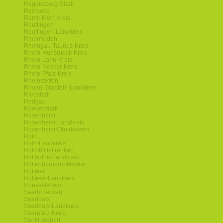
Regensburg-Stadt
Remseck
Rems-Murr-Kreis
Reutlingen
Reutlingen-Landkreis
Rheinfelden
Rheingau-Taunus-Kreis
Rhein-Hunsrueck-Kreis
Rhein-Lahn-Kreis
Rhein-Neckar-Kreis
Rhein-Pfalz-Kreis
Rheinstetten
Rhoen-Grabfeld-Landkreis
Riedstadt
Rodgau
Roedermark
Rosenheim
Rosenheim-Landkreis
Rosenheim-Oberbayern
Roth
Roth-Landkreis
Roth-Mittelfranken
Rottal-Inn-Landkreis
Rottenburg-am-Neckar
Rottweil
Rottweil-Landkreis
Ruesselsheim
Saarbruecken
Saarlouis
Saarlouis-Landkreis
Saarpfalz-Kreis
Sankt-Ingbert