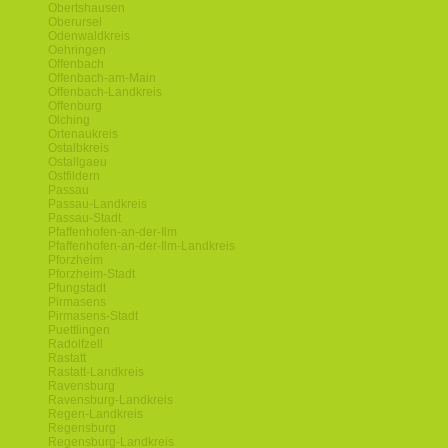
Obertshausen
Oberursel
Odenwaldkreis
Oehringen
Offenbach
Offenbach-am-Main
Offenbach-Landkreis
Offenburg
Olching
Ortenaukreis
Ostalbkreis
Ostallgaeu
Ostfildern
Passau
Passau-Landkreis
Passau-Stadt
Pfaffenhofen-an-der-Ilm
Pfaffenhofen-an-der-Ilm-Landkreis
Pforzheim
Pforzheim-Stadt
Pfungstadt
Pirmasens
Pirmasens-Stadt
Puettlingen
Radolfzell
Rastatt
Rastatt-Landkreis
Ravensburg
Ravensburg-Landkreis
Regen-Landkreis
Regensburg
Regensburg-Landkreis